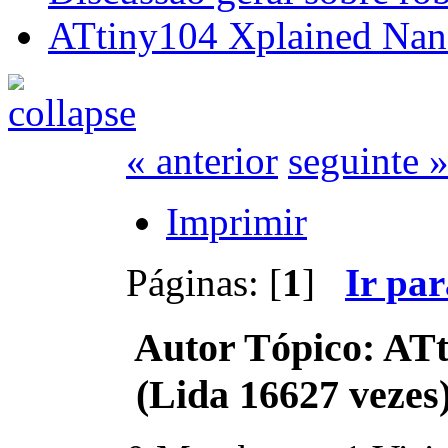
ATtiny104 Xplained Nano
« anterior
seguinte 
Imprimir
Páginas: [
1
]
Ir pa
Autor
Tópico: ATt
(Lida 16627 vezes