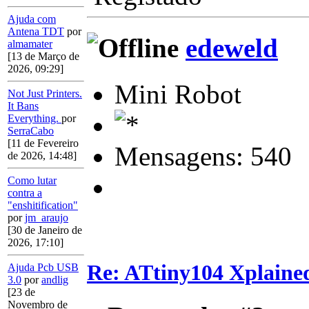
Ajuda com
Antena TDT
por
edeweld
almamater
[13 de Março de
2026, 09:29]
Mini Robot
Not Just Printers.
It Bans
Everything.
por
SerraCabo
[11 de Fevereiro
Mensagens: 540
de 2026, 14:48]
Como lutar
contra a
"enshitification"
por
jm_araujo
[30 de Janeiro de
2026, 17:10]
Re: ATtiny104 Xplaine
Ajuda Pcb USB
3.0
por
andlig
[23 de
Novembro de