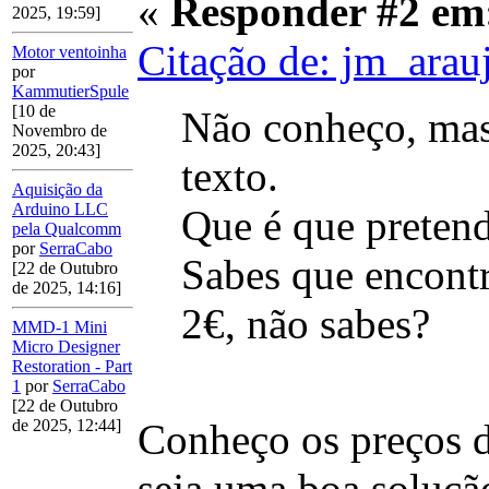
«
Responder #2 em
2025, 19:59]
Citação de: jm_arau
Motor ventoinha
por
KammutierSpule
[10 de
Não conheço, mas
Novembro de
2025, 20:43]
texto.
Aquisição da
Arduino LLC
Que é que preten
pela Qualcomm
por
SerraCabo
Sabes que encont
[22 de Outubro
de 2025, 14:16]
2€, não sabes?
MMD-1 Mini
Micro Designer
Restoration - Part
1
por
SerraCabo
[22 de Outubro
Conheço os preços d
de 2025, 12:44]
seja uma boa solução