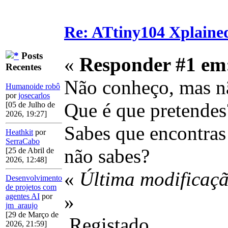
Re: ATtiny104 Xplaine
Posts
«
Responder #1 em
Recentes
Não conheço, mas nã
Humanoide robô
por
josecarlos
Que é que pretendes
[05 de Julho de
2026, 19:27]
Sabes que encontra
Heathkit
por
SerraCabo
não sabes?
[25 de Abril de
2026, 12:48]
«
Última modificaçã
Desenvolvimento
de projetos com
»
agentes AI
por
jm_araujo
[29 de Março de
Registado
2026, 21:59]