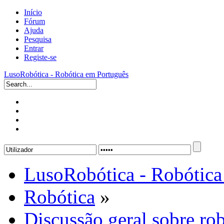
Início
Fórum
Ajuda
Pesquisa
Entrar
Registe-se
LusoRobótica - Robótica em Português
LusoRobótica - Robótica
Robótica
»
Discussão geral sobre rob