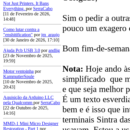
Not Just Printers. It Bans
Everything.
por
SerraCabo
[11 de Fevereiro de 2026,
Sim o pedir a outr
14:48]
pouco um exagero e
Como lutar contra a
"enshitification"
por
jm_araujo
[30 de Janeiro de 2026, 17:10]
Bom fim-de-seman
Ajuda Pcb USB 3.0
por
andlig
[23 de Novembro de 2025,
19:59]
Nota:
Hoje ando à
Motor ventoinha
por
simplificado que m
KammutierSpule
[10 de Novembro de 2025,
e que seja melhor p
20:43]
É um texto esverdia
Aquisição da Arduino LLC
pela Qualcomm
por
SerraCabo
bem e é isso que in
[22 de Outubro de 2025,
14:16]
terminais Sintra d
MMD-1 Mini Micro Designer
usavam. Estou a usa
Restoration - Part 1
por