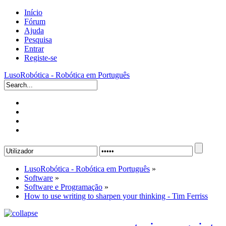
Início
Fórum
Ajuda
Pesquisa
Entrar
Registe-se
LusoRobótica - Robótica em Português
LusoRobótica - Robótica em Português
»
Software
»
Software e Programação
»
How to use writing to sharpen your thinking - Tim Ferriss