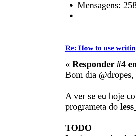
Mensagens: 25
Re: How to use writin
«
Responder #4 e
Bom dia @dropes,
A ver se eu hoje c
programeta do
less
TODO