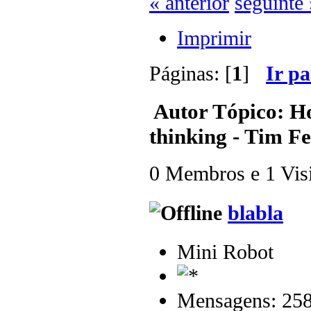
« anterior
seguinte 
Imprimir
Páginas: [
1
]
Ir p
Autor
Tópico: Ho
thinking - Tim Fe
0 Membros e 1 Visit
blabla
Mini Robot
Mensagens: 25