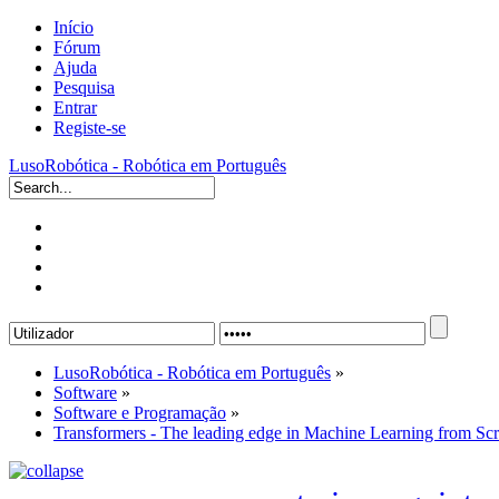
Início
Fórum
Ajuda
Pesquisa
Entrar
Registe-se
LusoRobótica - Robótica em Português
LusoRobótica - Robótica em Português
»
Software
»
Software e Programação
»
Transformers - The leading edge in Machine Learning from Scr