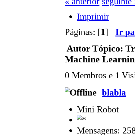
« anterior
seguinte 
Imprimir
Páginas: [
1
]
Ir p
Autor
Tópico: Tr
Machine Learning
0 Membros e 1 Visit
blabla
Mini Robot
Mensagens: 25