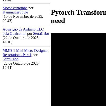
Motor ventoinha
por
Pytorch Transform
KammutierSpule
[10 de Novembro de 2025,
need
20:43]
Aquisição da Arduino LLC
pela Qualcomm
por
SerraCabo
[22 de Outubro de 2025,
14:16]
MMD-1 Mini Micro Designer
Restoration - Part 1
por
SerraCabo
[22 de Outubro de 2025,
12:44]