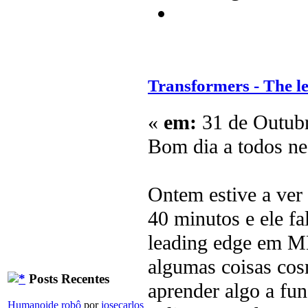
Transformers - The l
«
em:
31 de Outubr
Bom dia a todos ne
Ontem estive a ver
40 minutos e ele fa
leading edge em M
algumas coisas cos
Posts Recentes
aprender algo a fun
Humanoide robô
por
josecarlos