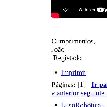
Cumprimentos,
João
Registado
Imprimir
Páginas: [
1
]
Ir pa
« anterior
seguinte 
LusoRobótica -