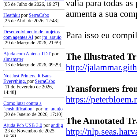
valia para todas a
[05 de Julho de 2026, 19:27]
aumenta a sua com
Heathkit
por
SerraCabo
[25 de Abril de 2026, 12:48]
Desenvolvimento de projetos
Para isso eu compil
com agentes AI
por
jm_araujo
[29 de Março de 2026, 21:59]
Ajuda com Antena TDT
por
The Illustrated T
almamater
http://jalammar.gith
[13 de Março de 2026, 09:29]
Not Just Printers. It Bans
Everything.
por
SerraCabo
Transformers fro
[11 de Fevereiro de 2026,
14:48]
https://peterbloem.
Como lutar contra a
"enshitification"
por
jm_araujo
[30 de Janeiro de 2026, 17:10]
The Annotated Tr
Ajuda Pcb USB 3.0
por
andlig
http://nlp.seas.har
[23 de Novembro de 2025,
19:59]