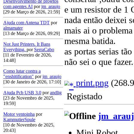
Desenvolvimento de projetos
com agentes AI
por
jm_araujo
e um resistor de 1
[29 de Março de 2026, 21:59]
nada então deixei s
Ajuda com Antena TDT
por
mais ai o problema 
almamater
[13 de Março de 2026, 09:29]
mesma batida.
Not Just Printers. It Bans
as portas serias tã
Everything.
por
SerraCabo
[11 de Fevereiro de 2026,
não sei o que fazer.
14:48]
Como lutar contra a
"enshitification"
por
jm_araujo
print.png
(268.9
[30 de Janeiro de 2026, 17:10]
Ajuda Pcb USB 3.0
por
andlig
Registado
[23 de Novembro de 2025,
19:59]
jm_arauj
Motor ventoinha
por
KammutierSpule
[10 de Novembro de 2025,
Mini Robot
20:43]