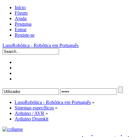
Início
Fórum
Ajuda
Pesquisa
Entrar
Registe-se
LusoRobótica - Robótica em Português
LusoRobótica - Robótica em Português
»
Sistemas específicos
»
Arduino / AVR
»
Arduino Drumkit