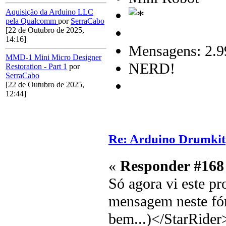
Aquisição da Arduino LLC
pela Qualcomm
por
SerraCabo
[22 de Outubro de 2025,
14:16]
Mensagens: 2.9
MMD-1 Mini Micro Designer
NERD!
Restoration - Part 1
por
SerraCabo
[22 de Outubro de 2025,
12:44]
Re: Arduino Drumkit
«
Responder #168
Só agora vi este pr
mensagem neste fó
bem...)</StarRider