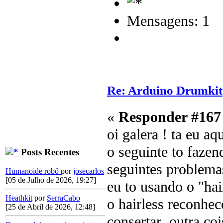
Mensagens: 1
Re: Arduino Drumkit
«
Responder #167
oi galera ! ta eu a
o seguinte to fazen
Posts Recentes
seguintes problem
Humanoide robô
por
josecarlos
[05 de Julho de 2026, 19:27]
eu to usando o "ha
Heathkit
por
SerraCabo
o hairless reconhe
[25 de Abril de 2026, 12:48]
consertar ,outra c