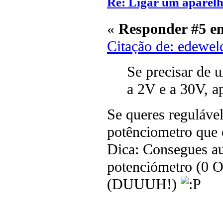
Re: Ligar um aparelh
«
Responder #5 e
Citação de: edewel
Se precisar de 
a 2V e a 30V, 
Se queres regulável
potênciometro que 
Dica: Consegues a
potenciómetro (0 
(DUUUH!)