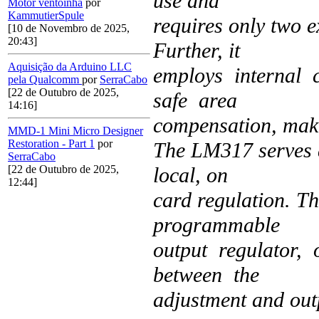
use and
Motor ventoinha
por
KammutierSpule
requires only two ex
[10 de Novembro de 2025,
20:43]
Further, it
Aquisição da Arduino LLC
employs internal 
pela Qualcomm
por
SerraCabo
[22 de Outubro de 2025,
safe area
14:16]
compensation, maki
MMD-1 Mini Micro Designer
Restoration - Part 1
por
The LM317 serves a
SerraCabo
local, on
[22 de Outubro de 2025,
12:44]
card regulation. Th
programmable
output regulator,
between the
adjustment and out