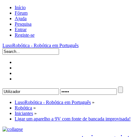
Início
Fórum
Ajuda
Pesquisa
Entrar
Registe-se
LusoRobótica - Robótica em Português
LusoRobótica - Robótica em Português
»
Robótica
»
Iniciantes
»
Ligar um aparelho a 9V com fonte de bancada improvisada!