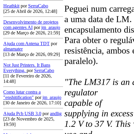
Heathkit
por
SerraCabo
Peguei num carregad
[25 de Abril de 2026, 12:48]
a uma data de LM
Desenvolvimento de projetos
encapsulamento di
com agentes AI
por
jm_araujo
[29 de Março de 2026, 21:59]
Para obter o regul
Ajuda com Antena TDT
por
resistência, ambos
almamater
[13 de Março de 2026, 09:29]
paralelo).
Not Just Printers. It Bans
Everything.
por
SerraCabo
[11 de Fevereiro de 2026,
"The LM317 is an a
14:48]
regulator
Como lutar contra a
"enshitification"
por
jm_araujo
capable of
[30 de Janeiro de 2026, 17:10]
supplying in excess
Ajuda Pcb USB 3.0
por
andlig
[23 de Novembro de 2025,
1.2 V to 37 V. This 
19:59]