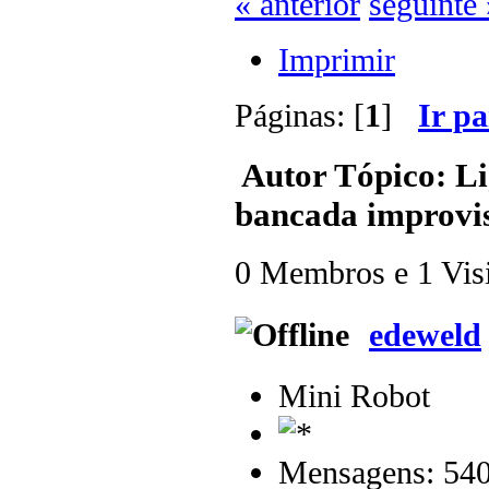
« anterior
seguinte 
Imprimir
Páginas: [
1
]
Ir p
Autor
Tópico: Li
bancada improvis
0 Membros e 1 Visit
edeweld
Mini Robot
Mensagens: 54