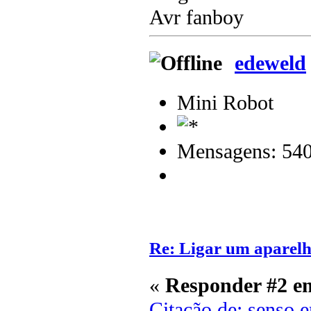
Avr fanboy
edeweld
Mini Robot
Mensagens: 54
Re: Ligar um aparelh
«
Responder #2 e
Citação de: senso 