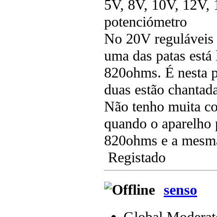
5V, 8V, 10V, 12V, 
potenciómetro
No 20V reguláveis
uma das patas está
820ohms. É nesta p
duas estão chantada
Não tenho muita co
quando o aparelho p
820ohms e a mesma
Registado
senso
Global Moderat