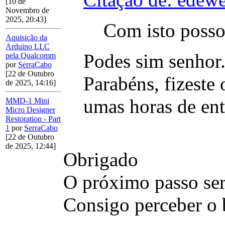
[10 de
Novembro de
2025, 20:43]
Com isto posso
Aquisição da
Arduino LLC
Podes sim senhor
pela Qualcomm
por
SerraCabo
[22 de Outubro
Parabéns, fizeste
de 2025, 14:16]
umas horas de ent
MMD-1 Mini
Micro Designer
Restoration - Part
1
por
SerraCabo
[22 de Outubro
de 2025, 12:44]
Obrigado
O próximo passo ser
Consigo perceber o 