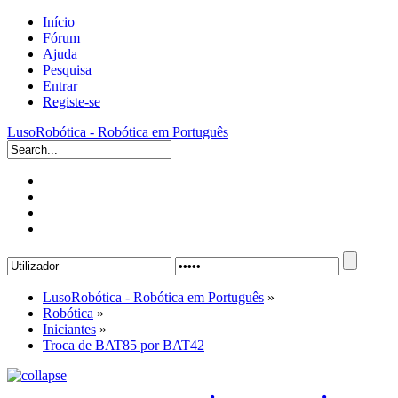
Início
Fórum
Ajuda
Pesquisa
Entrar
Registe-se
LusoRobótica - Robótica em Português
LusoRobótica - Robótica em Português
»
Robótica
»
Iniciantes
»
Troca de BAT85 por BAT42