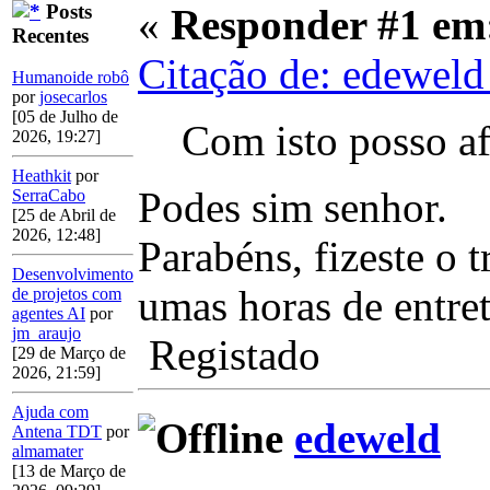
Posts
«
Responder #1 em
Recentes
Citação de: edewel
Humanoide robô
por
josecarlos
[05 de Julho de
Com isto posso a
2026, 19:27]
Heathkit
por
Podes sim senhor.
SerraCabo
[25 de Abril de
2026, 12:48]
Parabéns, fizeste o 
Desenvolvimento
umas horas de entre
de projetos com
agentes AI
por
jm_araujo
Registado
[29 de Março de
2026, 21:59]
Ajuda com
edeweld
Antena TDT
por
almamater
[13 de Março de