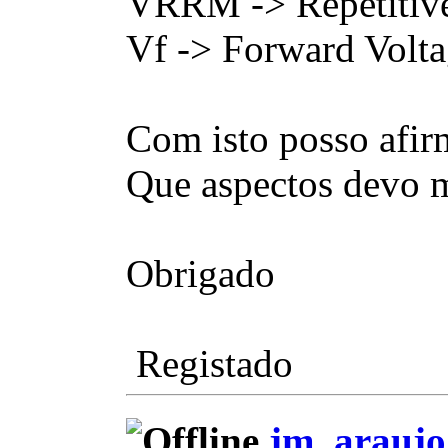
VRRM -> Repetitive
Vf -> Forward Volt
Com isto posso afir
Que aspectos devo m
Obrigado
Registado
jm_araujo