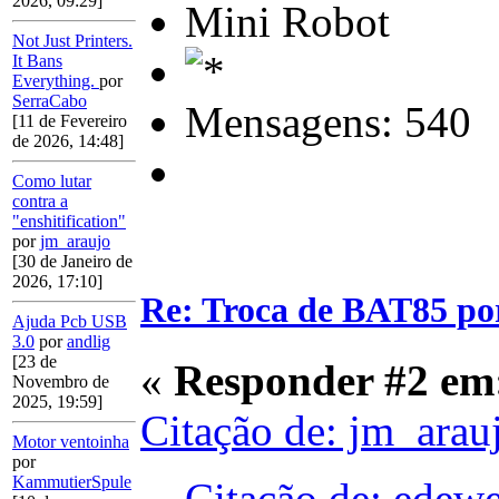
2026, 09:29]
Mini Robot
Not Just Printers.
It Bans
Everything.
por
SerraCabo
Mensagens: 540
[11 de Fevereiro
de 2026, 14:48]
Como lutar
contra a
"enshitification"
por
jm_araujo
[30 de Janeiro de
2026, 17:10]
Re: Troca de BAT85 p
Ajuda Pcb USB
3.0
por
andlig
[23 de
«
Responder #2 em
Novembro de
2025, 19:59]
Citação de: jm_arau
Motor ventoinha
por
KammutierSpule
Citação de: edew