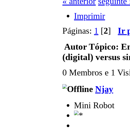
« anterior
seguinte 
Imprimir
Páginas:
1
[
2
]
Ir 
Autor
Tópico: En
(digital) versus 
0 Membros e 1 Visit
Njay
Mini Robot