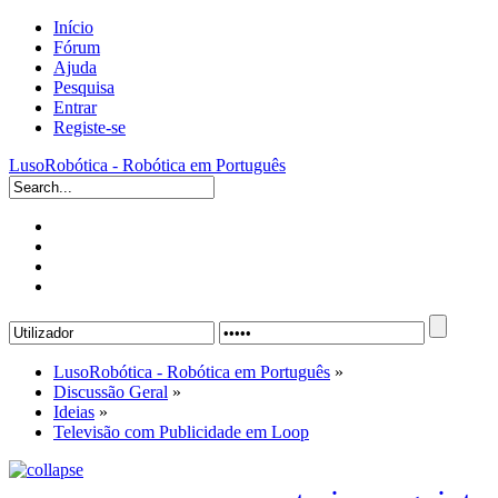
Início
Fórum
Ajuda
Pesquisa
Entrar
Registe-se
LusoRobótica - Robótica em Português
LusoRobótica - Robótica em Português
»
Discussão Geral
»
Ideias
»
Televisão com Publicidade em Loop