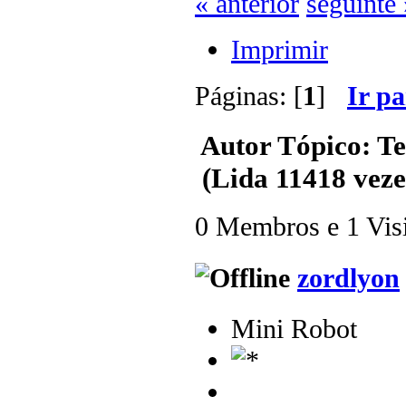
« anterior
seguinte 
Imprimir
Páginas: [
1
]
Ir p
Autor
Tópico: Te
(Lida 11418 veze
0 Membros e 1 Visit
zordlyon
Mini Robot