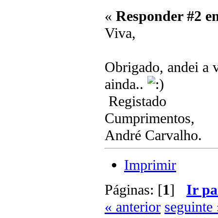
«
Responder #2 e
Viva,
Obrigado, andei a v
ainda..
Registado
Cumprimentos,
André Carvalho.
Imprimir
Páginas: [
1
]
Ir pa
« anterior
seguinte 