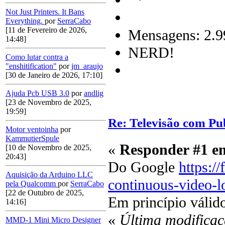
Not Just Printers. It Bans
Everything.
por
SerraCabo
[11 de Fevereiro de 2026,
Mensagens: 2.9
14:48]
NERD!
Como lutar contra a
"enshitification"
por
jm_araujo
[30 de Janeiro de 2026, 17:10]
Ajuda Pcb USB 3.0
por
andlig
[23 de Novembro de 2025,
19:59]
Re: Televisão com Pu
Motor ventoinha
por
KammutierSpule
«
Responder #1 e
[10 de Novembro de 2025,
20:43]
Do Google
https:/
Aquisição da Arduino LLC
continuous-video-l
pela Qualcomm
por
SerraCabo
[22 de Outubro de 2025,
Em princípio válido
14:16]
«
Última modificaç
MMD-1 Mini Micro Designer