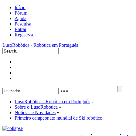
Início
Fórum
Ajuda
Pesquisa
Entrar
Registe-se
LusoRobótica - Robótica em Português
LusoRobótica - Robótica em Português
»
Sobre o LusoRobótica
»
Notícias e Novidades
»
Primeiro campeonato mundial de Ski robótico