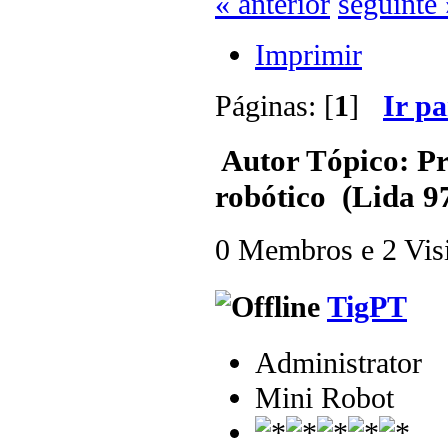
« anterior
seguinte 
Imprimir
Páginas: [
1
]
Ir p
Autor
Tópico: Pr
robótico (Lida 9
0 Membros e 2 Visit
TigPT
Administrator
Mini Robot