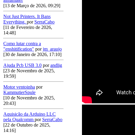
almamater
[13 de Março de 2026, 09:29]
Not Just Printers. It Bans
Everything.
por
SerraCabo
[11 de Fevereiro de 2026,
14:48]
Como lutar contra a
"enshitification"
por
jm_araujo
[30 de Janeiro de 2026, 17:10]
Ajuda Pcb USB 3.0
por
andlig
[23 de Novembro de 2025,
19:59]
Motor ventoinha
por
KammutierSpule
[10 de Novembro de 2025,
20:43]
Aquisição da Arduino LLC
pela Qualcomm
por
SerraCabo
[22 de Outubro de 2025,
14:16]