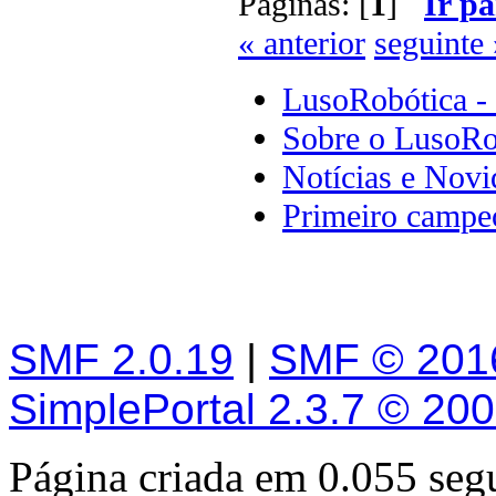
Páginas: [
1
]
Ir pa
« anterior
seguinte 
LusoRobótica -
Sobre o LusoRo
Notícias e Novi
Primeiro campeo
SMF 2.0.19
|
SMF © 201
SimplePortal 2.3.7 © 20
Página criada em 0.055 se