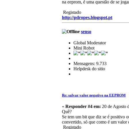
na eeprom, é uma questão de se joga
Registado
http://pdropes.blogspot.pt
senso
Global Moderator
Mini Robot
Mensagens: 9.733
Helpdesk do sitio
Re: salvar valor negativo na EEPROM
«
Responder #4 em:
20 de Agosto d
Quê?
Se tem um bit que diz se é positivo 
convertido, só que como é um valor c
Registado