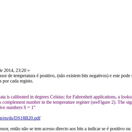
e 2014, 23:20 »
sor de temperatura é positivo, (não existem bits negativos) e este pode
 por cada registo.
 is calibrated in degrees Celsius; for Fahrenheit applications, a looku
s complement number in the temperature register (seeFigure 2). The sign b
tive numbers S = 1"
com/en/ds/DS18B20.pdf
sor, então não se tem acesso directo aos bits a indicar se é positivo ou 