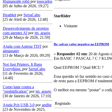
Humanoide robô
por
josecarlos
[05 de Julho de 2026, 19:27]
Heathkit
por
SerraCabo
StarRider
[25 de Abril de 2026, 12:48]
Visitante
Desenvolvimento de projetos
com agentes AI
por
jm_araujo
[29 de Março de 2026, 21:59]
Re: salvar valor negativo na EEPROM
Ajuda com Antena TDT
por
almamater
«
Responder #2 em:
20 de Agosto d
[13 de Março de 2026, 09:29]
Em BASIC ? PASCAL ? C ? KL
Not Just Printers. It Bans
Qual EEPROM ? Qual MCU ?
Everything.
por
SerraCabo
[11 de Fevereiro de 2026,
Essa questão só faz sentido no caso 
14:48]
de resto para a EEPROM é totalment
Como lutar contra a
O melhor era mesmo "postar" o codi
"enshitification"
por
jm_araujo
[30 de Janeiro de 2026, 17:10]
Registado
Ajuda Pcb USB 3.0
por
andlig
[23 de Novembro de 2025,