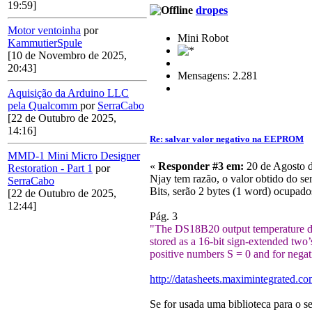
19:59]
dropes
Motor ventoinha
por
Mini Robot
KammutierSpule
[10 de Novembro de 2025,
20:43]
Mensagens: 2.281
Aquisição da Arduino LLC
pela Qualcomm
por
SerraCabo
[22 de Outubro de 2025,
14:16]
Re: salvar valor negativo na EEPROM
MMD-1 Mini Micro Designer
«
Responder #3 em:
20 de Agosto d
Restoration - Part 1
por
Njay tem razão, o valor obtido do sen
SerraCabo
Bits, serão 2 bytes (1 word) ocupados
[22 de Outubro de 2025,
12:44]
Pág. 3
"The DS18B20 output temperature data
stored as a 16-bit sign-extended two’
positive numbers S = 0 and for nega
http://datasheets.maximintegrated.
Se for usada uma biblioteca para o sen