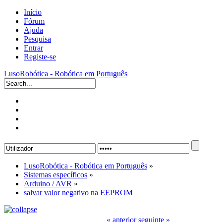
Início
Fórum
Ajuda
Pesquisa
Entrar
Registe-se
LusoRobótica - Robótica em Português
LusoRobótica - Robótica em Português
»
Sistemas específicos
»
Arduino / AVR
»
salvar valor negativo na EEPROM
« anterior
seguinte »