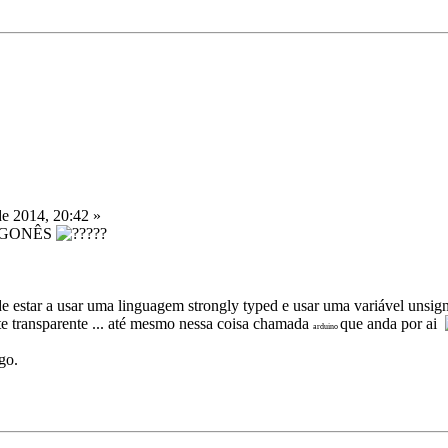
e 2014, 20:42 »
INGONÊS
??
de estar a usar uma linguagem strongly typed e usar uma variável unsig
e transparente ... até mesmo nessa coisa chamada
que anda por ai
arduino
go.