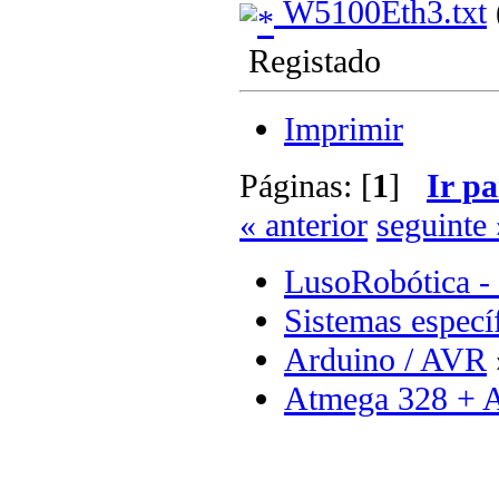
W5100Eth3.txt
Registado
Imprimir
Páginas: [
1
]
Ir pa
« anterior
seguinte 
LusoRobótica -
Sistemas especí
Arduino / AVR
Atmega 328 + A