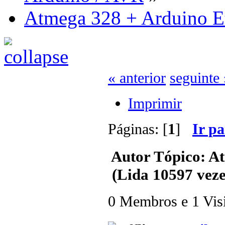
Atmega 328 + Arduino Et
« anterior
seguinte 
Imprimir
Páginas: [
1
]
Ir p
Autor
Tópico: At
(Lida 10597 veze
0 Membros e 1 Visit