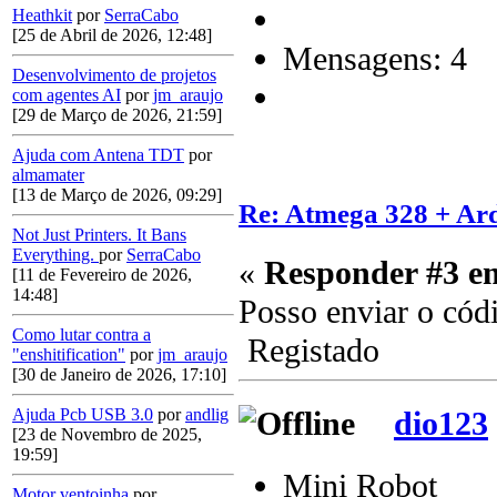
Heathkit
por
SerraCabo
[25 de Abril de 2026, 12:48]
Mensagens: 4
Desenvolvimento de projetos
com agentes AI
por
jm_araujo
[29 de Março de 2026, 21:59]
Ajuda com Antena TDT
por
almamater
[13 de Março de 2026, 09:29]
Re: Atmega 328 + Ard
Not Just Printers. It Bans
Everything.
por
SerraCabo
«
Responder #3 e
[11 de Fevereiro de 2026,
14:48]
Posso enviar o códi
Como lutar contra a
Registado
"enshitification"
por
jm_araujo
[30 de Janeiro de 2026, 17:10]
dio123
Ajuda Pcb USB 3.0
por
andlig
[23 de Novembro de 2025,
19:59]
Mini Robot
Motor ventoinha
por