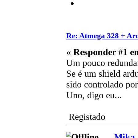
Re: Atmega 328 + Ard
«
Responder #1 e
Um pouco redundan
Se é um shield ard
sido controlado po
Uno, digo eu...
Registado
_Mika