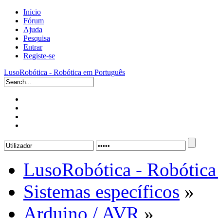
Início
Fórum
Ajuda
Pesquisa
Entrar
Registe-se
LusoRobótica - Robótica em Português
LusoRobótica - Robótica
Sistemas específicos
»
Arduino / AVR
»