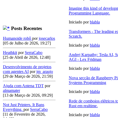
Imagine this kind of developm
Programming Language.
Iniciado por
blabla
Posts Recentes
Transformers - The leading 
Scratch.
Humanoide robô
por
josecarlos
[05 de Julho de 2026, 19:27]
Iniciado por
blabla
Heathkit
por
SerraCabo
Andrej Karpathy: Tesla AI, S
[25 de Abril de 2026, 12:48]
AGI - Lex Fridman
Desenvolvimento de projetos
Iniciado por
blabla
com agentes AI
por
jm_araujo
[29 de Março de 2026, 21:59]
Nova secção de Raspberry Pi
Systems Programming
Ajuda com Antena TDT
por
almamater
Iniciado por
blabla
[13 de Março de 2026, 09:29]
Rede de comboios elétricos 
Not Just Printers. It Bans
Rust em realtime.
Everything.
por
SerraCabo
[11 de Fevereiro de 2026,
Iniciado por
blabla