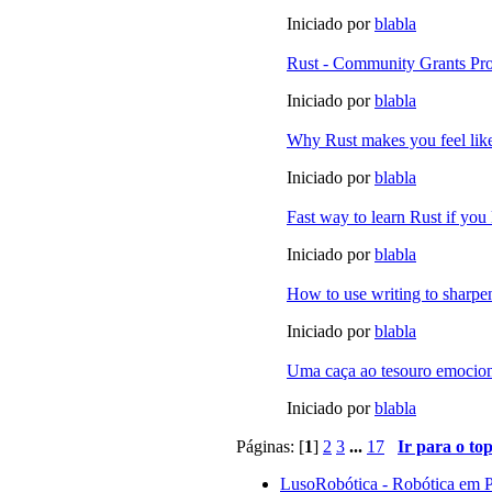
Iniciado por
blabla
Rust - Community Grants P
Iniciado por
blabla
Why Rust makes you feel li
Iniciado por
blabla
Fast way to learn Rust if yo
Iniciado por
blabla
How to use writing to sharpen
Iniciado por
blabla
Uma caça ao tesouro emocion
Iniciado por
blabla
Páginas: [
1
]
2
3
...
17
Ir para o to
LusoRobótica - Robótica em 