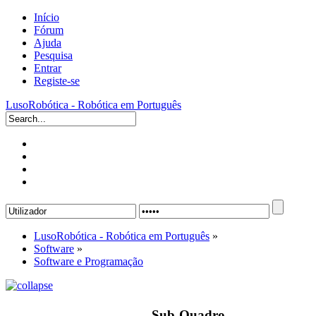
Início
Fórum
Ajuda
Pesquisa
Entrar
Registe-se
LusoRobótica - Robótica em Português
LusoRobótica - Robótica em Português
»
Software
»
Software e Programação
Sub-Quadro