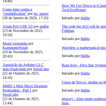
14:48]
How We Get Down to 0.2nm
Como lutar contra a
TechTechPotato
"enshitification"
por
jm_araujo
[30 de Janeiro de 2026, 17:10]
Iniciado por
blabla
Ajuda Pcb USB 3.0
por
andlig
The code for AGI will be si
[23 de Novembro de 2025,
Fridman
19:59]
Iniciado por
blabla
Motor ventoinha
por
KammutierSpule
Wavelets: a mathematical mi
[10 de Novembro de 2025,
Iniciado por
blabla
20:43]
Aquisição da Arduino LLC
Bom livro - Dive Into System
pela Qualcomm
por
SerraCabo
[22 de Outubro de 2025,
Iniciado por
blabla
14:16]
Curso de Yew.rs, similar ao 
MMD-1 Mini Micro Designer
Restoration - Part 1
por
Iniciado por
blabla
SerraCabo
[22 de Outubro de 2025,
ptrace() - Algo muito poderos
12:44]
mais.