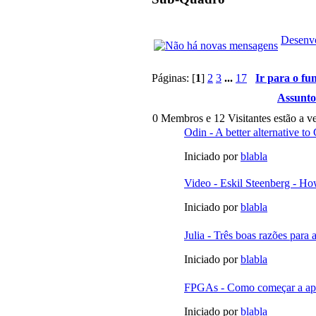
Desenvo
Páginas: [
1
]
2
3
...
17
Ir para o fu
Assunto
0 Membros e 12 Visitantes estão a ve
Odin - A better alternative t
Iniciado por
blabla
Video - Eskil Steenberg - Ho
Iniciado por
blabla
Julia - Três boas razões para 
Iniciado por
blabla
FPGAs - Como começar a apr
Iniciado por
blabla