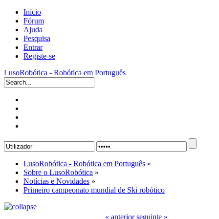
Início
Fórum
Ajuda
Pesquisa
Entrar
Registe-se
LusoRobótica - Robótica em Português
LusoRobótica - Robótica em Português
»
Sobre o LusoRobótica
»
Notícias e Novidades
»
Primeiro campeonato mundial de Ski robótico
« anterior
seguinte »