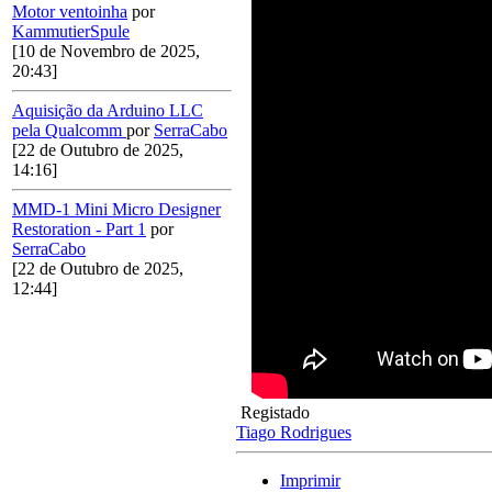
Motor ventoinha
por
KammutierSpule
[10 de Novembro de 2025,
20:43]
Aquisição da Arduino LLC
pela Qualcomm
por
SerraCabo
[22 de Outubro de 2025,
14:16]
MMD-1 Mini Micro Designer
Restoration - Part 1
por
SerraCabo
[22 de Outubro de 2025,
12:44]
Registado
Tiago Rodrigues
Imprimir