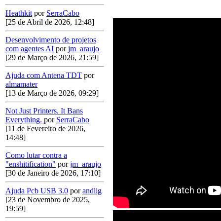
Heathkit
por
SerraCabo
[25 de Abril de 2026, 12:48]
Desenvolvimento de projetos
com agentes AI
por
jm_araujo
[29 de Março de 2026, 21:59]
Ajuda com Antena TDT
por
almamater
[13 de Março de 2026, 09:29]
Not Just Printers. It Bans
Everything.
por
SerraCabo
[11 de Fevereiro de 2026,
14:48]
Como lutar contra a
"enshitification"
por
jm_araujo
[30 de Janeiro de 2026, 17:10]
Ajuda Pcb USB 3.0
por
andlig
[23 de Novembro de 2025,
19:59]