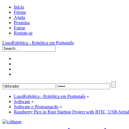
Início
Fórum
Ajuda
Pesquisa
Entrar
Registe-se
LusoRobótica - Robótica em Português
LusoRobótica - Robótica em Português
»
Software
»
Software e Programação
»
Raspberry Pico in Rust Starting Project with RTIC, USB-Seria