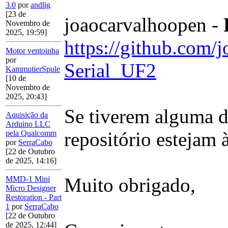
3.0
por
andlig
[23 de
joaocarvalhoopen -
Novembro de
2025, 19:59]
https://github.com
Motor ventoinha
por
Serial_UF2
KammutierSpule
[10 de
Novembro de
2025, 20:43]
Se tiverem alguma d
Aquisição da
Arduino LLC
repositório estejam 
pela Qualcomm
por
SerraCabo
[22 de Outubro
de 2025, 14:16]
Muito obrigado,
MMD-1 Mini
Micro Designer
Restoration - Part
1
por
SerraCabo
[22 de Outubro
de 2025, 12:44]