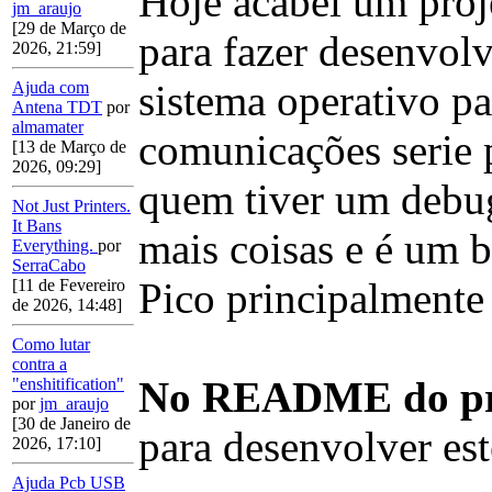
Hoje acabei um proje
jm_araujo
[29 de Março de
para fazer desenvo
2026, 21:59]
sistema operativo 
Ajuda com
Antena TDT
por
almamater
comunicações serie
[13 de Março de
2026, 09:29]
quem tiver um debu
Not Just Printers.
It Bans
mais coisas e é um 
Everything.
por
SerraCabo
Pico principalment
[11 de Fevereiro
de 2026, 14:48]
Como lutar
contra a
No README do proj
"enshitification"
por
jm_araujo
[30 de Janeiro de
para desenvolver est
2026, 17:10]
Ajuda Pcb USB