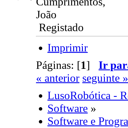
Cumprimentos,
João
Registado
Imprimir
Páginas: [
1
]
Ir par
« anterior
seguinte 
LusoRobótica - R
Software
»
Software e Progr