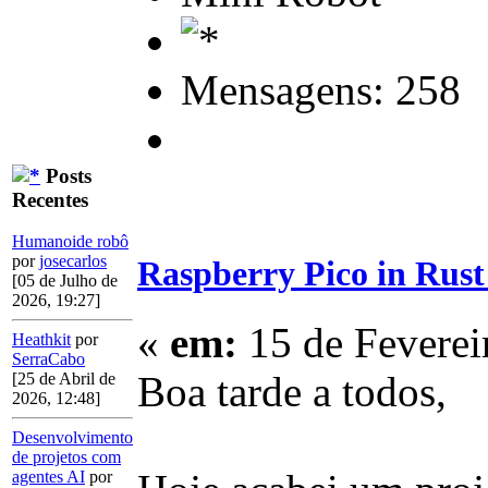
Mensagens: 258
Posts
Recentes
Humanoide robô
por
josecarlos
Raspberry Pico in Rust
[05 de Julho de
2026, 19:27]
«
em:
15 de Feverei
Heathkit
por
SerraCabo
Boa tarde a todos,
[25 de Abril de
2026, 12:48]
Desenvolvimento
de projetos com
agentes AI
por