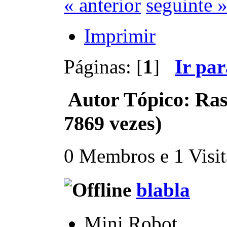
« anterior
seguinte 
Imprimir
Páginas: [
1
]
Ir pa
Autor
Tópico: Ras
7869 vezes)
0 Membros e 1 Visita
blabla
Mini Robot