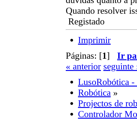
duvidas quanto à p
Quando resolver is
Registado
Imprimir
Páginas: [
1
]
Ir pa
« anterior
seguinte 
LusoRobótica -
Robótica
»
Projectos de rob
Controlador Mot