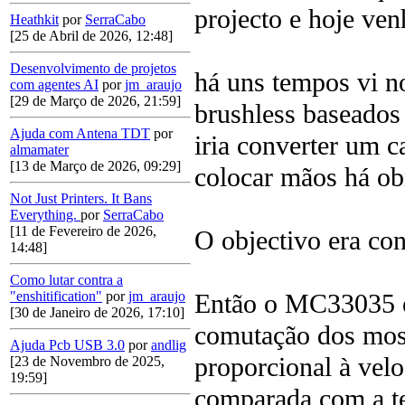
projecto e hoje ven
Heathkit
por
SerraCabo
[25 de Abril de 2026, 12:48]
Desenvolvimento de projetos
há uns tempos vi n
com agentes AI
por
jm_araujo
[29 de Março de 2026, 21:59]
brushless baseado
Ajuda com Antena TDT
por
iria converter um c
almamater
[13 de Março de 2026, 09:29]
colocar mãos há ob
Not Just Printers. It Bans
Everything.
por
SerraCabo
[11 de Fevereiro de 2026,
O objectivo era c
14:48]
Como lutar contra a
Então o MC33035 é 
"enshitification"
por
jm_araujo
[30 de Janeiro de 2026, 17:10]
comutação dos mos
Ajuda Pcb USB 3.0
por
andlig
proporcional à velo
[23 de Novembro de 2025,
19:59]
comparada com a te