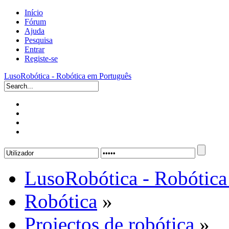
Início
Fórum
Ajuda
Pesquisa
Entrar
Registe-se
LusoRobótica - Robótica em Português
LusoRobótica - Robótica
Robótica
»
Projectos de robótica
»