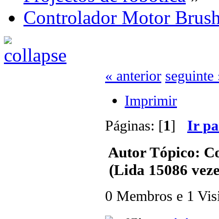
Controlador Motor Brushl
« anterior
seguinte 
Imprimir
Páginas: [
1
]
Ir p
Autor
Tópico: Co
(Lida 15086 veze
0 Membros e 1 Visit