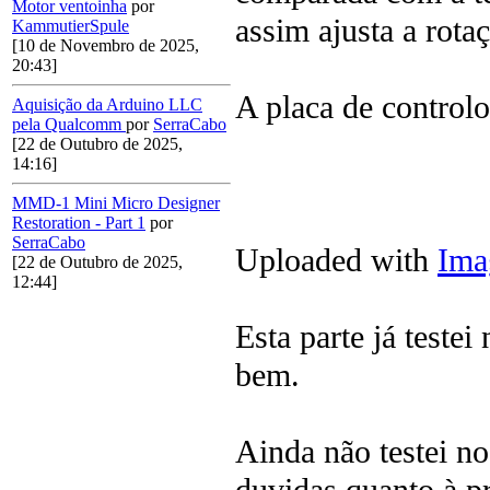
Motor ventoinha
por
assim ajusta a rota
KammutierSpule
[10 de Novembro de 2025,
20:43]
A placa de controlo
Aquisição da Arduino LLC
pela Qualcomm
por
SerraCabo
[22 de Outubro de 2025,
14:16]
MMD-1 Mini Micro Designer
Restoration - Part 1
por
SerraCabo
Uploaded with
Ima
[22 de Outubro de 2025,
12:44]
Esta parte já test
bem.
Ainda não testei n