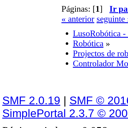
Páginas: [
1
]
Ir pa
« anterior
seguinte 
LusoRobótica -
Robótica
»
Projectos de rob
Controlador Mot
SMF 2.0.19
|
SMF © 201
SimplePortal 2.3.7 © 20