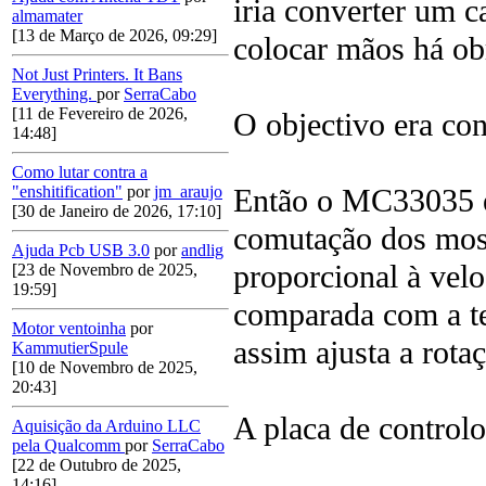
iria converter um c
almamater
[13 de Março de 2026, 09:29]
colocar mãos há ob
Not Just Printers. It Bans
Everything.
por
SerraCabo
[11 de Fevereiro de 2026,
O objectivo era c
14:48]
Como lutar contra a
Então o MC33035 é 
"enshitification"
por
jm_araujo
[30 de Janeiro de 2026, 17:10]
comutação dos mos
Ajuda Pcb USB 3.0
por
andlig
proporcional à velo
[23 de Novembro de 2025,
19:59]
comparada com a te
Motor ventoinha
por
assim ajusta a rota
KammutierSpule
[10 de Novembro de 2025,
20:43]
A placa de controlo
Aquisição da Arduino LLC
pela Qualcomm
por
SerraCabo
[22 de Outubro de 2025,
14:16]