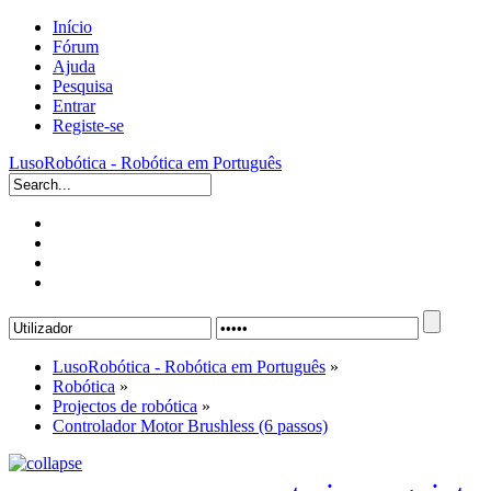
Início
Fórum
Ajuda
Pesquisa
Entrar
Registe-se
LusoRobótica - Robótica em Português
LusoRobótica - Robótica em Português
»
Robótica
»
Projectos de robótica
»
Controlador Motor Brushless (6 passos)