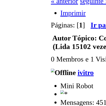
« anterior
seguinte 
Imprimir
Páginas: [
1
]
Ir p
Autor
Tópico: Co
(Lida 15102 veze
0 Membros e 1 Visit
ivitro
Mini Robot
Mensagens: 45