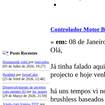
Controlador Motor Br
«
em:
08 de Janeir
Olá,
Posts Recentes
Humanoide robô
por
josecarlos
Já tinha falado aq
[05 de Julho de 2026, 19:27]
projecto e hoje ven
Heathkit
por
SerraCabo
[25 de Abril de 2026, 12:48]
Desenvolvimento de projetos
há uns tempos vi n
com agentes AI
por
jm_araujo
[29 de Março de 2026, 21:59]
brushless baseado
Ajuda com Antena TDT
por