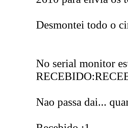
Desmontei todo o cir
No serial monitor es
RECEBIDO:RECEB
Nao passa dai... qua
Recebido :1