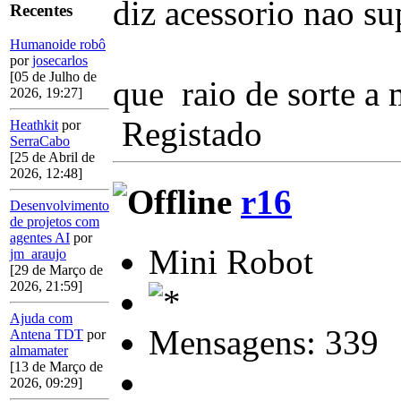
diz acessorio nao su
Recentes
Humanoide robô
por
josecarlos
[05 de Julho de
que raio de sorte a 
2026, 19:27]
Registado
Heathkit
por
SerraCabo
[25 de Abril de
2026, 12:48]
r16
Desenvolvimento
de projetos com
agentes AI
por
Mini Robot
jm_araujo
[29 de Março de
2026, 21:59]
Ajuda com
Mensagens: 339
Antena TDT
por
almamater
[13 de Março de
2026, 09:29]