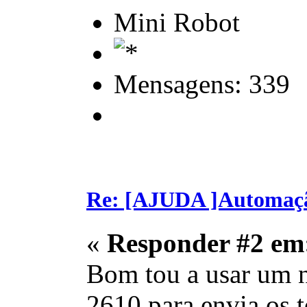
Mini Robot
Mensagens: 339
Re: [AJUDA ]Automaç
«
Responder #2 em
Bom tou a usar um n
2610 para envia os t