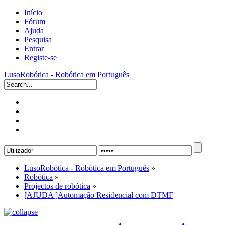
Início
Fórum
Ajuda
Pesquisa
Entrar
Registe-se
LusoRobótica - Robótica em Português
LusoRobótica - Robótica em Português
»
Robótica
»
Projectos de robótica
»
[AJUDA ]Automação Residencial com DTMF