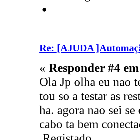
Re: [AJUDA ]Automaç
«
Responder #4 em
Ola Jp olha eu nao t
tou so a testar as r
ha. agora nao sei se
cabo ta bem conecta
Registado