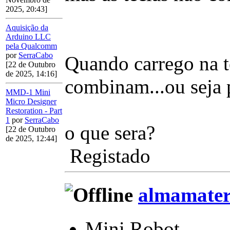
2025, 20:43]
Aquisição da
Arduino LLC
pela Qualcomm
por
SerraCabo
Quando carrego na te
[22 de Outubro
de 2025, 14:16]
combinam...ou seja 
MMD-1 Mini
Micro Designer
Restoration - Part
1
por
SerraCabo
o que sera?
[22 de Outubro
de 2025, 12:44]
Registado
almamate
Mini Robot