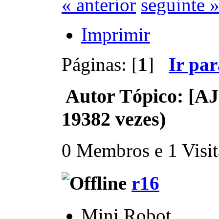
« anterior
seguinte 
Imprimir
Páginas: [
1
]
Ir pa
Autor
Tópico: [A
19382 vezes)
0 Membros e 1 Visita
r16
Mini Robot