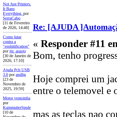
Not Just Printers.
It Bans
Everything.
por
SerraCabo
[11 de Fevereiro
Re: [AJUDA ]Automaç
de 2026, 14:48]
Como lutar
«
Responder #11 e
contra a
"enshitification"
por
jm_araujo
Bom, tenho progresso
[30 de Janeiro de
2026, 17:10]
Ajuda Pcb USB
3.0
por
andlig
Hoje comprei um jac
[23 de
Novembro de
entre o telemovel e o
2025, 19:59]
Motor ventoinha
por
KammutierSpule
mas as teclas nao c
[10 de
Novembro de