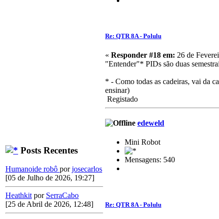
Re: QTR 8A - Polulu
«
Responder #18 em:
26 de Feverei
"Entender"* PIDs são duas semestrai
* - Como todas as cadeiras, vai da 
ensinar)
Registado
edeweld
Mini Robot
Posts Recentes
Mensagens: 540
Humanoide robô
por
josecarlos
[05 de Julho de 2026, 19:27]
Heathkit
por
SerraCabo
[25 de Abril de 2026, 12:48]
Re: QTR 8A - Polulu