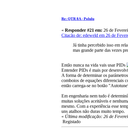
Re: QTR 8A - Polulu
«
Responder #21 em:
26 de Feverei
Citação de: edeweld em 26 de Fever
Já tinha percebido isso em rel
mas grande parte das vezes pre
Então nunca na vida vais usar PIDs
Entender PIDs é mais por desenvolv
A forma de determinar os parámetros 
comboios de equações diferenciais c
então carrega-se no botão "Autotun
Em engenharia nem tudo é determinís
muitas soluções aceitáveis e nenhum
mesmo. Com a experiência esse tempo
uns atalhos não duras muito tempo.
«
Última modificação: 26 de Fevere
Registado