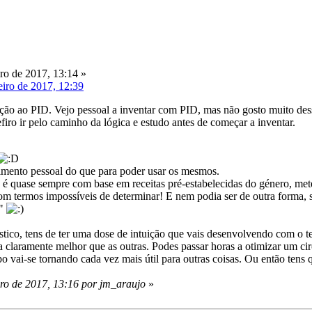
ro de 2017, 13:14 »
eiro de 2017, 12:39
ação ao PID. Vejo pessoal a inventar com PID, mas não gosto muito dess
firo ir pelo caminho da lógica e estudo antes de começar a inventar.
imento pessoal do que para poder usar os mesmos.
é quase sempre com base em receitas pré-estabelecidas do género, mete 
om termos impossíveis de determinar! E nem podia ser de outra forma, 
e"
tico, tens de ter uma dose de intuição que vais desenvolvendo com o 
a claramente melhor que as outras. Podes passar horas a otimizar um c
 vai-se tornando cada vez mais útil para outras coisas. Ou então tens
iro de 2017, 13:16 por jm_araujo
»