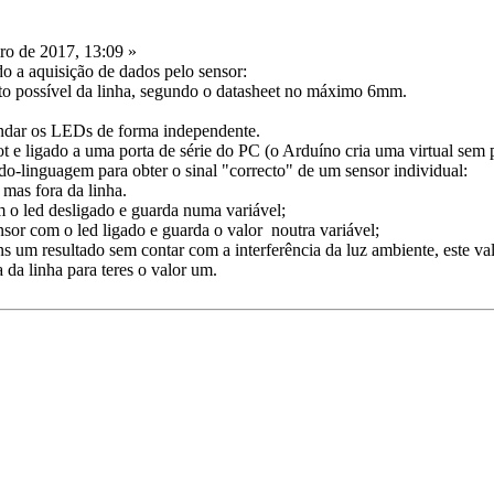
ro de 2017, 13:09 »
do a aquisição de dados pelo sensor:
rto possível da linha, segundo o datasheet no máximo 6mm.
andar os LEDs de forma independente.
ot e ligado a uma porta de série do PC (o Arduíno cria uma virtual sem 
o-linguagem para obter o sinal "correcto" de um sensor individual:
mas fora da linha.
m o led desligado e guarda numa variável;
sor com o led ligado e guarda o valor noutra variável;
tens um resultado sem contar com a interferência da luz ambiente, este 
da linha para teres o valor um.