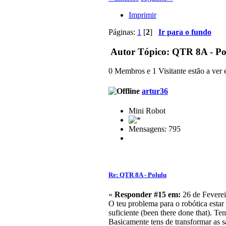
Imprimir
Páginas:
1
[
2
]
Ir para o fundo
Autor
Tópico: QTR 8A - Pol
0 Membros e 1 Visitante estão a ver e
artur36
Mini Robot
Mensagens: 795
Re: QTR 8A - Polulu
«
Responder #15 em:
26 de Feverei
O teu problema para o robótica estar
suficiente (been there done that). Te
Basicamente tens de transformar as s