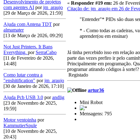
Desenvolvimento de projetos
«
Responder #19 em:
26 de Feverei
com agentes AI
por
jm_araujo
Citação de: jm_araujo em 26 de Feve
[29 de Março de 2026, 21:59]
"Entender"* PIDs são duas sem
Ajuda com Antena TDT
por
almamater
* - Como todas as cadeiras, v
[13 de Março de 2026, 09:29]
aprender(ou em ensinar)
Not Just Printers. It Bans
Já tinha percebido isso em relação a
Everything.
por
SerraCabo
parte das vezes prefiro ir pelo camin
[11 de Fevereiro de 2026,
Principalmente em programação. Qua
14:48]
programar atirando códigos à sorte!?
Registado
Como lutar contra a
"enshitification"
por
jm_araujo
[30 de Janeiro de 2026, 17:10]
artur36
Ajuda Pcb USB 3.0
por
andlig
Mini Robot
[23 de Novembro de 2025,
19:59]
Mensagens: 795
Motor ventoinha
por
KammutierSpule
[10 de Novembro de 2025,
20:43]