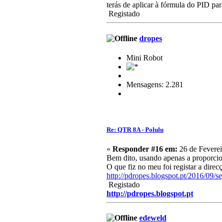
terás de aplicar à fórmula do PID para
Registado
dropes
Mini Robot
Mensagens: 2.281
Re: QTR 8A - Polulu
«
Responder #16 em:
26 de Feverei
Bem dito, usando apenas a proporcio
O que fiz no meu foi registar a direc
http://pdropes.blogspot.pt/2016/09/
Registado
http://pdropes.blogspot.pt
edeweld