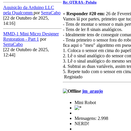
Re: QTR 8A - Polulu
Aquisição da Arduino LLC
pela Qualcomm
por
SerraCabo
«
Responder #20 em:
26 de Feverei
[22 de Outubro de 2025,
Vamos lá por partes, primeiro que tu
14:16]
- Tens de montar o sensor o mais pe
- Tens de ler 8 sinais analógicos.
MMD-1 Mini Micro Designer
- Idealmente tens de conseguir com
Restoration - Part 1
por
- Testa primeiro o sensor fora do rob
SerraCabo
fica aqui o "meu" algoritmo em pseud
[22 de Outubro de 2025,
1. Coloca o sensor em cima do papel 
12:44]
2. Lê o sinal analógico do sensor co
3. Lê o sinal analógico do mesmo sen
4. Subtrai as duas variáveis, assim 
5. Repete tudo com o sensor em cima 
Registado
jm_araujo
Mini Robot
Mensagens: 2.998
NERD!