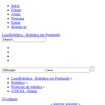
Início
Fórum
Ajuda
Pesquisa
Entrar
Registe-se
LusoRobótica - Robótica em Português
LusoRobótica - Robótica em Português
»
Robótica
»
Projectos de robótica
»
QTR 8A - Polulu
« anterior
seguinte »