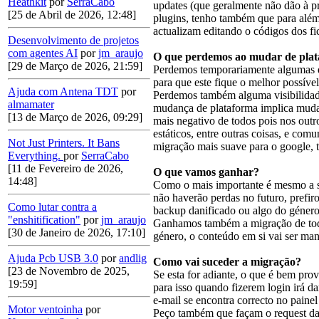
Heathkit
por
SerraCabo
updates (que geralmente não dão à pr
[25 de Abril de 2026, 12:48]
plugins, tenho também que para além 
actualizam editando o códigos dos fi
Desenvolvimento de projetos
com agentes AI
por
jm_araujo
O que perdemos ao mudar de pla
[29 de Março de 2026, 21:59]
Perdemos temporariamente algumas da
para que este fique o melhor possív
Ajuda com Antena TDT
por
Perdemos também alguma visibilidade
almamater
mudança de plataforma implica mudanç
[13 de Março de 2026, 09:29]
mais negativo de todos pois nos outro
estáticos, entre outras coisas, e co
Not Just Printers. It Bans
migração mais suave para o google, 
Everything.
por
SerraCabo
[11 de Fevereiro de 2026,
O que vamos ganhar?
14:48]
Como o mais importante é mesmo a sa
não haverão perdas no futuro, prefi
Como lutar contra a
backup danificado ou algo do géner
"enshitification"
por
jm_araujo
Ganhamos também a migração de toda
[30 de Janeiro de 2026, 17:10]
género, o conteúdo em si vai ser ma
Ajuda Pcb USB 3.0
por
andlig
Como vai suceder a migração?
[23 de Novembro de 2025,
Se esta for adiante, o que é bem prov
19:59]
para isso quando fizerem login irá d
e-mail se encontra correcto no painel
Motor ventoinha
por
Peço também que façam o request da 