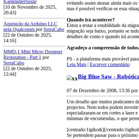
KammutierSpule
evitando assim atrasar ainda mais os
[10 de Novembro de 2025,
mas é possível verificar-se essa situa
20:43]
Quando irá acontecer?
Aquisição da Arduino LLC
Estou a testar a estabilidade da mig
pela Qualcomm
por
SerraCabo
migração seja baixo, portanto se tudo
[22 de Outubro de 2025,
detalhes de como e quando irá aconte
14:16]
Agradeço a compreensão de todos, 
MMD-1 Mini Micro Designer
Restoration - Part 1
por
PS - a plataforma mais provável para
SerraCabo
Leia Mais
|
Escrever comentário
[22 de Outubro de 2025,
12:44]
Big Blue Saw - Robótica
07 de Dezembro de 2008, 13:36 por
Um desafio que muitos praticantes 
projectos. Nem todos podem investir 
especializaram-se em cortes a laser 
mínimas de encomendas, o que permit
[centrado:1iglkotk]
[/centrado:1iglkot
Se pretendem passar para o próximo