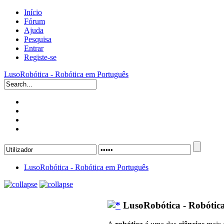
Início
Fórum
Ajuda
Pesquisa
Entrar
Registe-se
LusoRobótica - Robótica em Português
LusoRobótica - Robótica em Português
LusoRobótica - Robótic