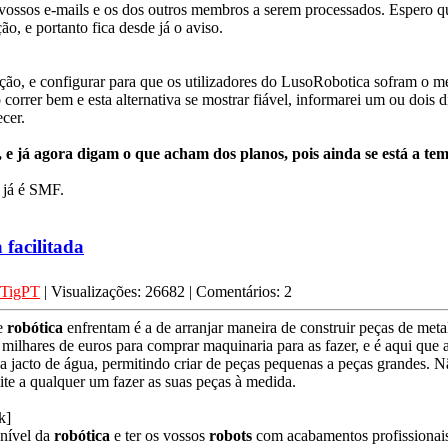
 vossos e-mails e os dos outros membros a serem processados. Espero q
ção, e portanto fica desde já o aviso.
ração, e configurar para que os utilizadores do LusoRobotica sofram o m
 correr bem e esta alternativa se mostrar fiável, informarei um ou dois
cer.
e já agora digam o que acham dos planos, pois ainda se está a tem
 já é SMF.
 facilitada
TigPT
| Visualizações: 26682 | Comentários: 2
de
robótica
enfrentam é a de arranjar maneira de construir peças de metal
milhares de euros para comprar maquinaria para as fazer, e é aqui que 
e a jacto de água, permitindo criar de peças pequenas a peças grandes.
e a qualquer um fazer as suas peças à medida.
k]
 nível da
robótica
e ter os vossos
robots
com acabamentos profissionai