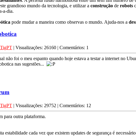
desafiantes
. A perfeita fusão harmoniosa entre um sem fim número de c
este grandioso mundo da tecnologia, e utilizar a
construção
de
robots
c
-a-dia.
ótica
pode mudar a maneira como observas o mundo. Ajuda-nos a
des
obotica
TigPT
| Visualizações: 26160 | Comentários: 1
 não foi o meu espanto quando hoje estava a testar a internet no Ubun
robotica nas sugestões...
órum
TigPT
| Visualizações: 29752 | Comentários: 12
m para outra plataforma.
estabilidade cada vez que existem updates de segurança é necessário f