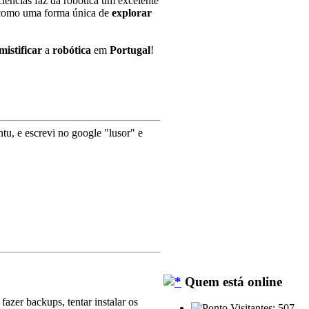
iências faz da robótica um excelente
omo uma forma única de
explorar
mistificar
a
robótica
em
Portugal
!
tu, e escrevi no google "lusor" e
Quem está online
azer backups, tentar instalar os
Visitantes: 507