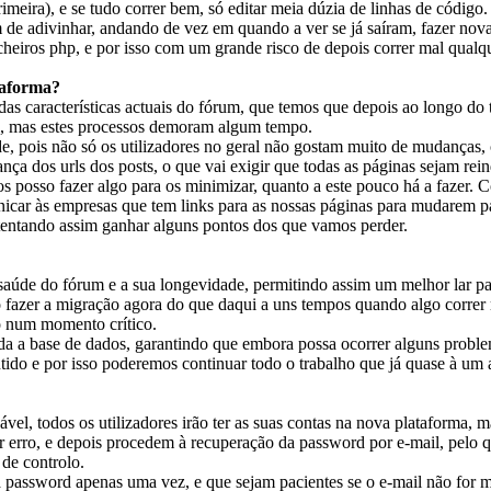
imeira), e se tudo correr bem, só editar meia dúzia de linhas de códig
de adivinhar, andando de vez em quando a ver se já saíram, fazer nova
cheiros php, e por isso com um grande risco de depois correr mal qualqu
taforma?
s características actuais do fórum, que temos que depois ao longo d
el, mas estes processos demoram algum tempo.
, pois não só os utilizadores no geral não gostam muito de mudanças
a dos urls dos posts, o que vai exigir que todas as páginas sejam reind
s posso fazer algo para os minimizar, quanto a este pouco há a fazer. C
municar às empresas que tem links para as nossas páginas para mudarem 
tentando assim ganhar alguns pontos dos que vamos perder.
úde do fórum e a sua longevidade, permitindo assim um melhor lar pa
ro fazer a migração agora do que daqui a uns tempos quando algo correr
o num momento crítico.
 a base de dados, garantindo que embora possa ocorrer alguns prob
ntido e por isso poderemos continuar todo o trabalho que já quase à u
ável, todos os utilizadores irão ter as suas contas na nova plataforma, 
ar erro, e depois procedem à recuperação da password por e-mail, pelo
 de controlo.
password apenas uma vez, e que sejam pacientes se o e-mail não for mu