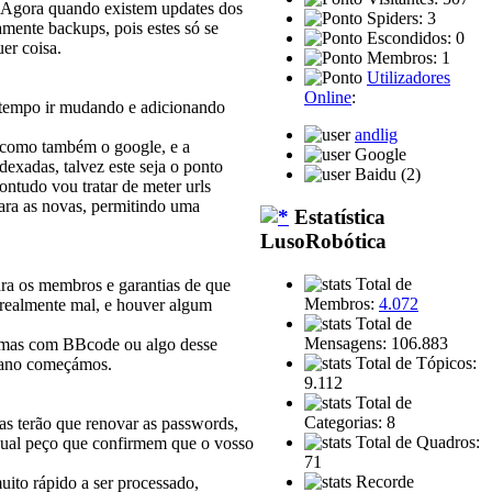
o. Agora quando existem updates dos
Spiders: 3
mente backups, pois estes só se
Escondidos: 0
er coisa.
Membros: 1
Utilizadores
Online
:
o tempo ir mudando e adicionando
andlig
, como também o google, e a
Google
exadas, talvez este seja o ponto
Baidu (2)
ontudo vou tratar de meter urls
para as novas, permitindo uma
Estatística
LusoRobótica
Total de
ra os membros e garantias de que
Membros:
4.072
 realmente mal, e houver algum
Total de
Mensagens: 106.883
lemas com BBcode ou algo desse
Total de Tópicos:
m ano começámos.
9.112
Total de
Categorias: 8
mas terão que renovar as passwords,
Total de Quadros:
 qual peço que confirmem que o vosso
71
Recorde
ito rápido a ser processado,