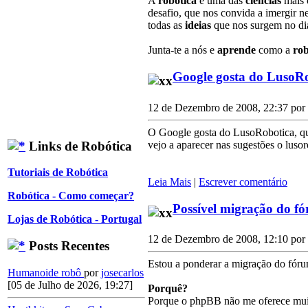
A
robótica
é uma das
ciências
mais
desafio, que nos convida a imergir n
todas as
ideias
que nos surgem no dia
Junta-te a nós e
aprende
como a
rob
Google gosta do LusoR
12 de Dezembro de 2008, 22:37 por
O Google gosta do LusoRobotica, qual
Links de Robótica
vejo a aparecer nas sugestões o luso
Tutoriais de Robótica
Leia Mais
|
Escrever comentário
Robótica - Como começar?
Possível migração do f
Lojas de Robótica - Portugal
12 de Dezembro de 2008, 12:10 por
Posts Recentes
Estou a ponderar a migração do fóru
Humanoide robô
por
josecarlos
[05 de Julho de 2026, 19:27]
Porquê?
Porque o phpBB não me oferece muita 