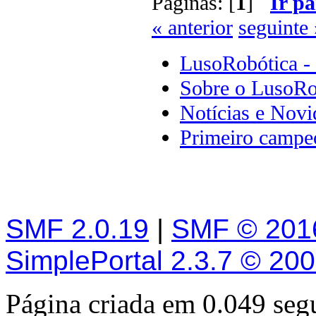
Páginas: [
1
]
Ir pa
« anterior
seguinte 
LusoRobótica -
Sobre o LusoRo
Notícias e Novi
Primeiro campeo
SMF 2.0.19
|
SMF © 201
SimplePortal 2.3.7 © 20
Página criada em 0.049 se