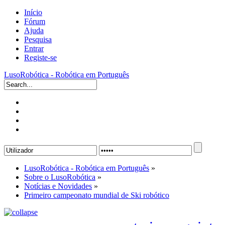
Início
Fórum
Ajuda
Pesquisa
Entrar
Registe-se
LusoRobótica - Robótica em Português
LusoRobótica - Robótica em Português
»
Sobre o LusoRobótica
»
Notícias e Novidades
»
Primeiro campeonato mundial de Ski robótico