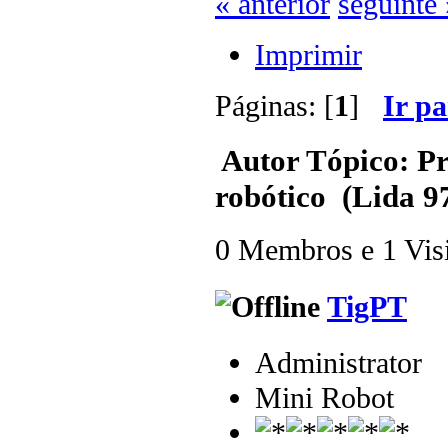
« anterior
seguinte 
Imprimir
Páginas: [
1
]
Ir p
Autor
Tópico: Pr
robótico (Lida 9
0 Membros e 1 Visit
TigPT
Administrator
Mini Robot