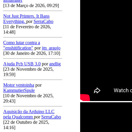
almamater
[13 de Março de 2026, 09:29]
Not Just Printers. It Bans
Everything.
por
SerraCabo
[11 de Fevereiro de 2026,
14:48]
Como lutar contra a
"enshitification"
por
jm_araujo
[30 de Janeiro de 2026, 17:10]
Ajuda Pcb USB 3.0
por
andlig
[23 de Novembro de 2025,
19:59]
Motor ventoinha
por
KammutierSpule
[10 de Novembro de 2025,
20:43]
Aquisição da Arduino LLC
pela Qualcomm
por
SerraCabo
[22 de Outubro de 2025,
14:16]