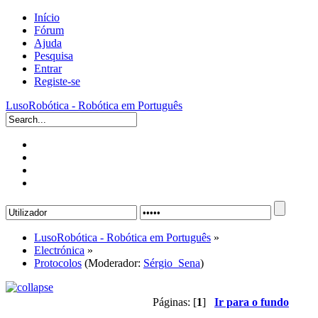
Início
Fórum
Ajuda
Pesquisa
Entrar
Registe-se
LusoRobótica - Robótica em Português
LusoRobótica - Robótica em Português
»
Electrónica
»
Protocolos
(Moderador:
Sérgio_Sena
)
Páginas: [
1
]
Ir para o fundo