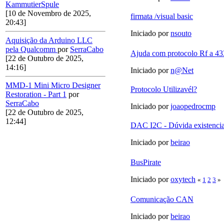
KammutierSpule
[10 de Novembro de 2025,
firmata /visual basic
20:43]
Iniciado por
nsouto
Aquisição da Arduino LLC
pela Qualcomm
por
SerraCabo
Ajuda com protocolo Rf a 43
[22 de Outubro de 2025,
14:16]
Iniciado por
n@Net
MMD-1 Mini Micro Designer
Protocolo Utilizavél?
Restoration - Part 1
por
SerraCabo
Iniciado por
joaopedrocmp
[22 de Outubro de 2025,
12:44]
DAC I2C - Dúvida existencia
Iniciado por
beirao
BusPirate
Iniciado por
oxytech
«
1
2
3
»
Comunicação CAN
Iniciado por
beirao