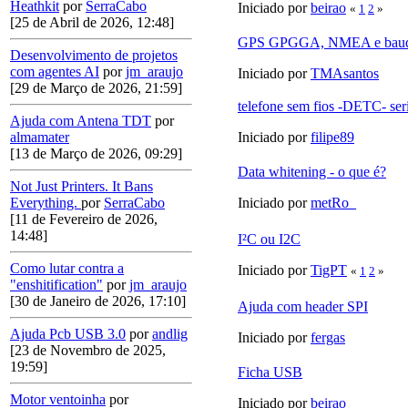
Heathkit
por
SerraCabo
Iniciado por
beirao
«
1
2
»
[25 de Abril de 2026, 12:48]
GPS GPGGA, NMEA e baud
Desenvolvimento de projetos
com agentes AI
por
jm_araujo
Iniciado por
TMAsantos
[29 de Março de 2026, 21:59]
telefone sem fios -DETC- ser
Ajuda com Antena TDT
por
Iniciado por
filipe89
almamater
[13 de Março de 2026, 09:29]
Data whitening - o que é?
Not Just Printers. It Bans
Iniciado por
metRo_
Everything.
por
SerraCabo
[11 de Fevereiro de 2026,
14:48]
I²C ou I2C
Como lutar contra a
Iniciado por
TigPT
«
1
2
»
"enshitification"
por
jm_araujo
[30 de Janeiro de 2026, 17:10]
Ajuda com header SPI
Ajuda Pcb USB 3.0
por
andlig
Iniciado por
fergas
[23 de Novembro de 2025,
19:59]
Ficha USB
Motor ventoinha
por
Iniciado por
beirao