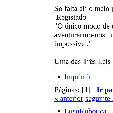
So falta ali o meio
Registado
"O único modo de d
aventurarmo-nos um
impossivel."
Uma das Três Leis 
Imprimir
Páginas: [
1
]
Ir pa
« anterior
seguinte 
LusoRobótica -