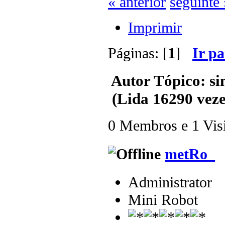
« anterior
seguinte 
Imprimir
Páginas: [
1
]
Ir p
Autor
Tópico: si
(Lida 16290 veze
0 Membros e 1 Visit
metRo_
Administrator
Mini Robot