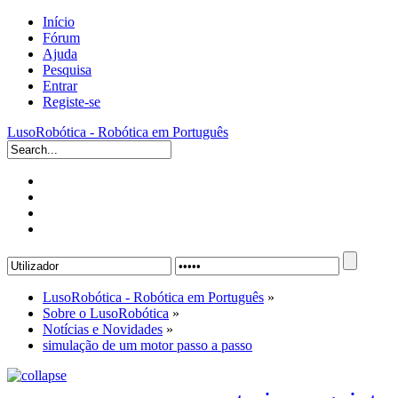
Início
Fórum
Ajuda
Pesquisa
Entrar
Registe-se
LusoRobótica - Robótica em Português
LusoRobótica - Robótica em Português
»
Sobre o LusoRobótica
»
Notícias e Novidades
»
simulação de um motor passo a passo