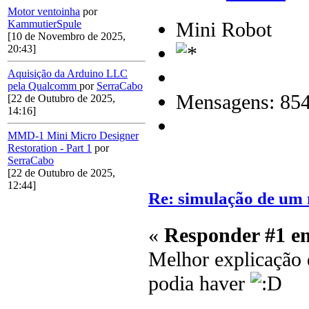
Motor ventoinha
por
Mini Robot
KammutierSpule
[10 de Novembro de 2025,
20:43]
Aquisição da Arduino LLC
pela Qualcomm
por
SerraCabo
Mensagens: 85
[22 de Outubro de 2025,
14:16]
MMD-1 Mini Micro Designer
Restoration - Part 1
por
SerraCabo
[22 de Outubro de 2025,
12:44]
Re: simulação de um 
«
Responder #1 e
Melhor explicação 
podia haver