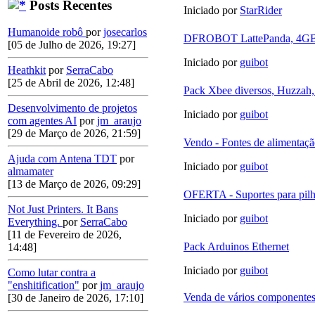
Posts Recentes
Iniciado por
StarRider
Humanoide robô
por
josecarlos
DFROBOT LattePanda, 4
[05 de Julho de 2026, 19:27]
Iniciado por
guibot
Heathkit
por
SerraCabo
[25 de Abril de 2026, 12:48]
Pack Xbee diversos, Huzzah,
Desenvolvimento de projetos
Iniciado por
guibot
com agentes AI
por
jm_araujo
[29 de Março de 2026, 21:59]
Vendo - Fontes de alimentaç
Ajuda com Antena TDT
por
Iniciado por
guibot
almamater
[13 de Março de 2026, 09:29]
OFERTA - Suportes para pil
Not Just Printers. It Bans
Iniciado por
guibot
Everything.
por
SerraCabo
[11 de Fevereiro de 2026,
Pack Arduinos Ethernet
14:48]
Iniciado por
guibot
Como lutar contra a
"enshitification"
por
jm_araujo
Venda de vários componentes
[30 de Janeiro de 2026, 17:10]