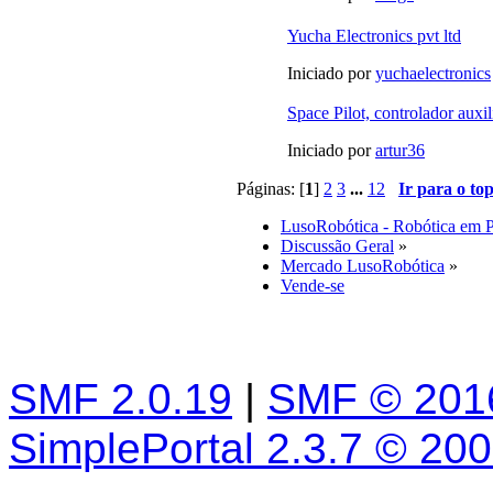
Yucha Electronics pvt ltd
Iniciado por
yuchaelectronics
Space Pilot, controlador auxi
Iniciado por
artur36
Páginas: [
1
]
2
3
...
12
Ir para o to
LusoRobótica - Robótica em 
Discussão Geral
»
Mercado LusoRobótica
»
Vende-se
SMF 2.0.19
|
SMF © 201
SimplePortal 2.3.7 © 20