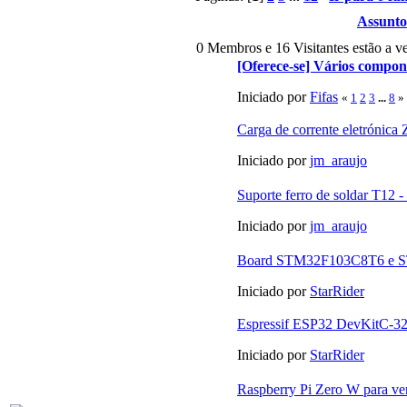
Assunto
0 Membros e 16 Visitantes estão a ve
[Oferece-se] Vários compon
Iniciado por
Fifas
«
1
2
3
...
8
»
Carga de corrente eletróni
Iniciado por
jm_araujo
Suporte ferro de soldar T12 
Iniciado por
jm_araujo
Board STM32F103C8T6 e
Iniciado por
StarRider
Espressif ESP32 DevKitC-3
Iniciado por
StarRider
Raspberry Pi Zero W para v