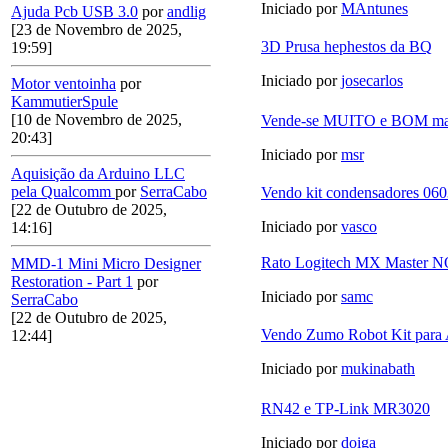
Iniciado por
MAntunes
Ajuda Pcb USB 3.0
por
andlig
[23 de Novembro de 2025,
3D Prusa hephestos da BQ
19:59]
Iniciado por
josecarlos
Motor ventoinha
por
KammutierSpule
[10 de Novembro de 2025,
Vende-se MUITO e BOM mat
20:43]
Iniciado por
msr
Aquisição da Arduino LLC
pela Qualcomm
por
SerraCabo
Vendo kit condensadores 060
[22 de Outubro de 2025,
Iniciado por
vasco
14:16]
Rato Logitech MX Master 
MMD-1 Mini Micro Designer
Restoration - Part 1
por
Iniciado por
samc
SerraCabo
[22 de Outubro de 2025,
Vendo Zumo Robot Kit para 
12:44]
Iniciado por
mukinabath
RN42 e TP-Link MR3020
Iniciado por
doiga