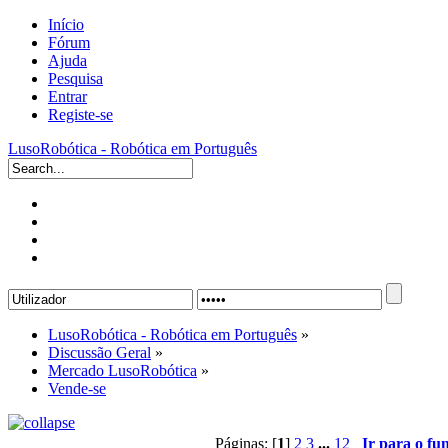
Início
Fórum
Ajuda
Pesquisa
Entrar
Registe-se
LusoRobótica - Robótica em Português
LusoRobótica - Robótica em Português
»
Discussão Geral
»
Mercado LusoRobótica
»
Vende-se
Páginas: [
1
]
2
3
...
12
Ir para o fu