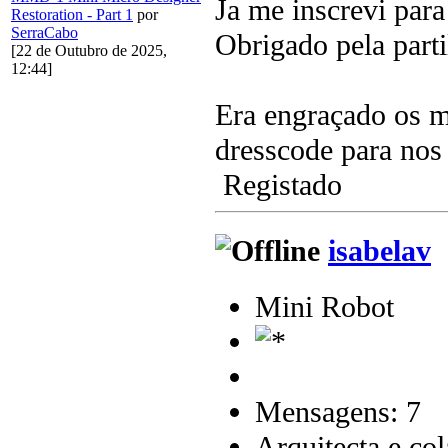
Ja me inscrevi para
Restoration - Part 1
por
SerraCabo
Obrigado pela parti
[22 de Outubro de 2025,
12:44]
Era engraçado os m
dresscode para no
Registado
isabelav
Mini Robot
Mensagens: 7
Arquitecta e co