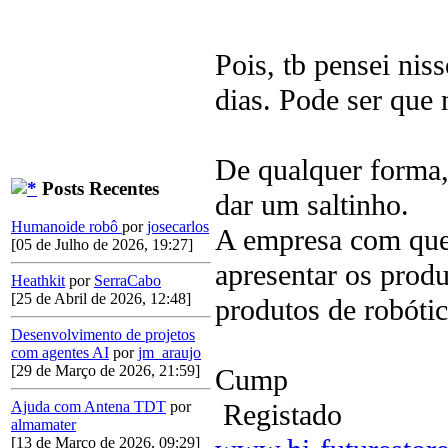
Pois, tb pensei nis
dias. Pode ser que
De qualquer forma, 
Posts Recentes
dar um saltinho.
Humanoide robô
por
josecarlos
A empresa com quem
[05 de Julho de 2026, 19:27]
apresentar os prod
Heathkit
por
SerraCabo
[25 de Abril de 2026, 12:48]
produtos de robóti
Desenvolvimento de projetos
com agentes AI
por
jm_araujo
[29 de Março de 2026, 21:59]
Cump
Registado
Ajuda com Antena TDT
por
almamater
[13 de Março de 2026, 09:29]