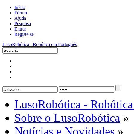
Início
Fórum
Ajuda
Pesquisa
Entrar
Registe-se
LusoRobótica - Robótica em Português
LusoRobótica - Robótica
Sobre o LusoRobótica
»
Notícias e Novidades
»