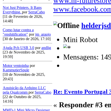
www.hi-futurestor
www.facebook.com
Not Just Printers. It Bans
Everything.
por
SerraCabo
[11 de Fevereiro de 2026,
14:48]
helderjsd
Como lutar contra a
"enshitification"
por
jm_araujo
Mini Robot
[30 de Janeiro de 2026, 17:10]
Ajuda Pcb USB 3.0
por
andlig
[23 de Novembro de 2025,
Mensagens: 14
19:59]
Motor ventoinha
por
KammutierSpule
[10 de Novembro de 2025,
20:43]
Aquisição da Arduino LLC
Re: Evento Portugal 
pela Qualcomm
por
SerraCabo
[22 de Outubro de 2025,
14:16]
«
Responder #3 e
MMD-1 Mini Micro Designer