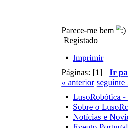
Parece-me bem
Registado
Imprimir
Páginas: [
1
]
Ir pa
« anterior
seguinte 
LusoRobótica -
Sobre o LusoRo
Notícias e Novi
Evento Portuga