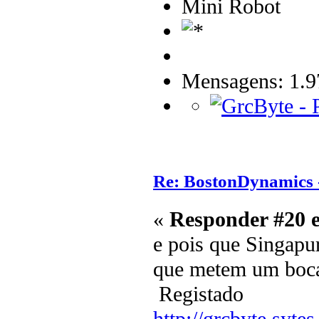
Mini Robot
Mensagens: 1.9
Re: BostonDynamics 
«
Responder #20 
e pois que Singapur
que metem um bocad
Registado
http://grcbyte.sytes