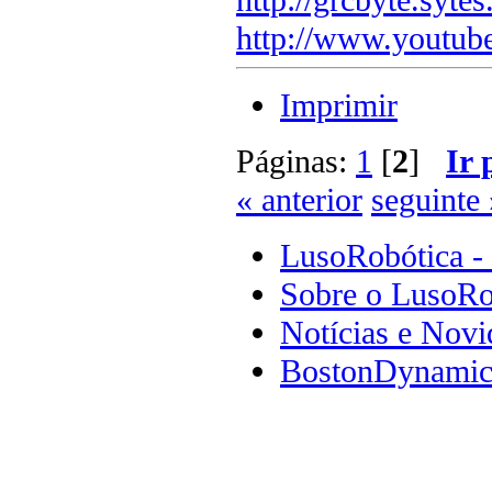
http://www.youtub
Imprimir
Páginas:
1
[
2
]
Ir 
« anterior
seguinte 
LusoRobótica -
Sobre o LusoRo
Notícias e Novi
BostonDynamics