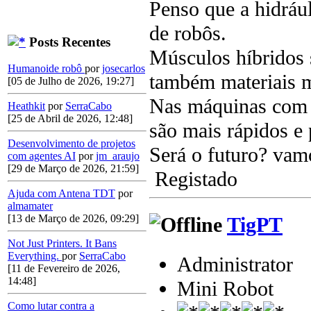
Penso que a hidráu
de robôs.
Posts Recentes
Músculos híbridos 
Humanoide robô
por
josecarlos
também materiais m
[05 de Julho de 2026, 19:27]
Nas máquinas com q
Heathkit
por
SerraCabo
[25 de Abril de 2026, 12:48]
são mais rápidos e 
Desenvolvimento de projetos
Será o futuro? vam
com agentes AI
por
jm_araujo
[29 de Março de 2026, 21:59]
Registado
Ajuda com Antena TDT
por
almamater
[13 de Março de 2026, 09:29]
TigPT
Not Just Printers. It Bans
Everything.
por
SerraCabo
Administrator
[11 de Fevereiro de 2026,
14:48]
Mini Robot
Como lutar contra a