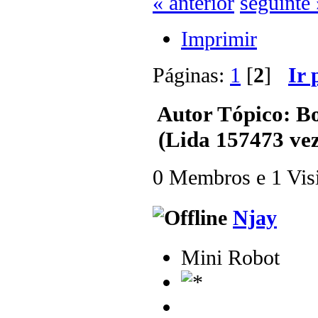
« anterior
seguinte 
Imprimir
Páginas:
1
[
2
]
Ir 
Autor
Tópico: B
(Lida 157473 vez
0 Membros e 1 Visit
Njay
Mini Robot