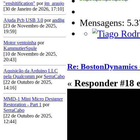
"enshitification"
por
jm_araujo
[30 de Janeiro de 2026, 17:10]
Mensagens: 5.3
Ajuda Pcb USB 3.0
por
andlig
[23 de Novembro de 2025,
19:59]
Motor ventoinha
por
KammutierSpule
[10 de Novembro de 2025,
20:43]
Re: BostonDynamics 
Aquisição da Arduino LLC
pela Qualcomm
por
SerraCabo
«
Responder #18 
[22 de Outubro de 2025,
14:16]
MMD-1 Mini Micro Designer
Restoration - Part 1
por
SerraCabo
[22 de Outubro de 2025,
12:44]