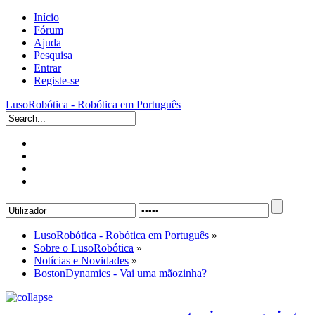
Início
Fórum
Ajuda
Pesquisa
Entrar
Registe-se
LusoRobótica - Robótica em Português
LusoRobótica - Robótica em Português
»
Sobre o LusoRobótica
»
Notícias e Novidades
»
BostonDynamics - Vai uma mãozinha?