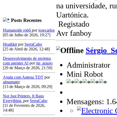
na universidade, ru
Uartónica.
Posts Recentes
Registado
Humanoide robô
por
josecarlos
Avr fanboy
[05 de Julho de 2026, 19:27]
Heathkit
por
SerraCabo
Sérgio_S
[25 de Abril de 2026, 12:48]
Desenvolvimento de projetos
Administrator
com agentes AI
por
jm_araujo
[29 de Março de 2026, 21:59]
Mini Robot
Ajuda com Antena TDT
por
almamater
[13 de Março de 2026, 09:29]
Not Just Printers. It Bans
Mensagens: 1.6
Everything.
por
SerraCabo
[11 de Fevereiro de 2026,
14:48]