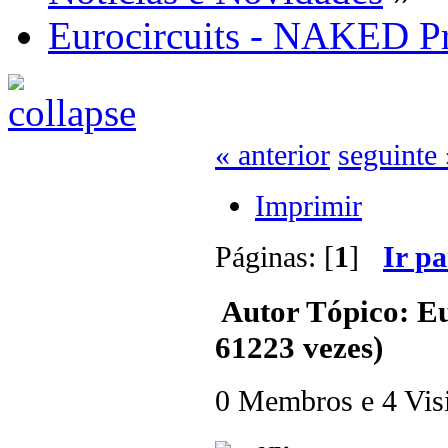
Eurocircuits - NAKED P
« anterior
seguinte 
Imprimir
Páginas: [
1
]
Ir p
Autor
Tópico: Eu
61223 vezes)
0 Membros e 4 Visit