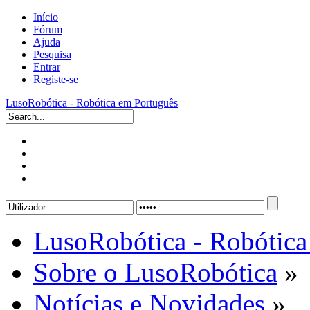
Início
Fórum
Ajuda
Pesquisa
Entrar
Registe-se
LusoRobótica - Robótica em Português
LusoRobótica - Robótica
Sobre o LusoRobótica
»
Notícias e Novidades
»