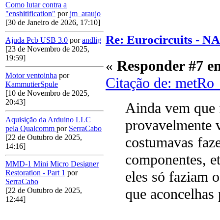
Como lutar contra a
"enshitification"
por
jm_araujo
[30 de Janeiro de 2026, 17:10]
Re: Eurocircuits - 
Ajuda Pcb USB 3.0
por
andlig
[23 de Novembro de 2025,
19:59]
«
Responder #7 e
Motor ventoinha
por
Citação de: metRo
KammutierSpule
[10 de Novembro de 2025,
20:43]
Ainda vem que f
Aquisição da Arduino LLC
provavelmente v
pela Qualcomm
por
SerraCabo
[22 de Outubro de 2025,
costumavas faze
14:16]
componentes, et
MMD-1 Mini Micro Designer
Restoration - Part 1
por
eles só faziam 
SerraCabo
que aconcelhas 
[22 de Outubro de 2025,
12:44]