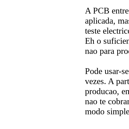
A PCB ent
aplicada, 
teste electric
Eh o suficien
nao para pro
Pode usar-se
vezes. A par
producao, e
nao te cobra
modo simples