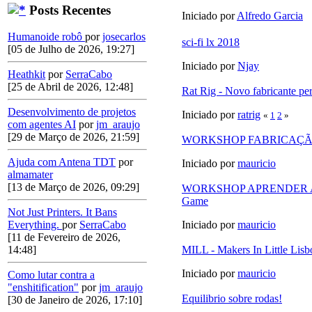
Posts Recentes
Iniciado por
Alfredo Garcia
Humanoide robô
por
josecarlos
sci-fi lx 2018
[05 de Julho de 2026, 19:27]
Iniciado por
Njay
Heathkit
por
SerraCabo
[25 de Abril de 2026, 12:48]
Rat Rig - Novo fabricante per
Desenvolvimento de projetos
Iniciado por
ratrig
«
1
2
»
com agentes AI
por
jm_araujo
[29 de Março de 2026, 21:59]
WORKSHOP FABRICAÇÃ
Ajuda com Antena TDT
por
Iniciado por
mauricio
almamater
[13 de Março de 2026, 09:29]
WORKSHOP APRENDER A
Game
Not Just Printers. It Bans
Iniciado por
mauricio
Everything.
por
SerraCabo
[11 de Fevereiro de 2026,
MILL - Makers In Little 
14:48]
Iniciado por
mauricio
Como lutar contra a
"enshitification"
por
jm_araujo
Equilibrio sobre rodas!
[30 de Janeiro de 2026, 17:10]