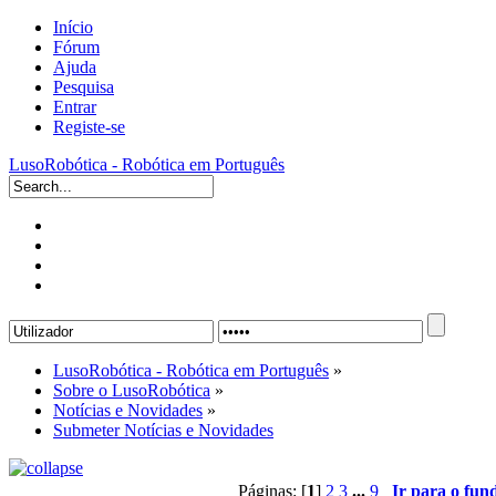
Início
Fórum
Ajuda
Pesquisa
Entrar
Registe-se
LusoRobótica - Robótica em Português
LusoRobótica - Robótica em Português
»
Sobre o LusoRobótica
»
Notícias e Novidades
»
Submeter Notícias e Novidades
Páginas: [
1
]
2
3
...
9
Ir para o fun