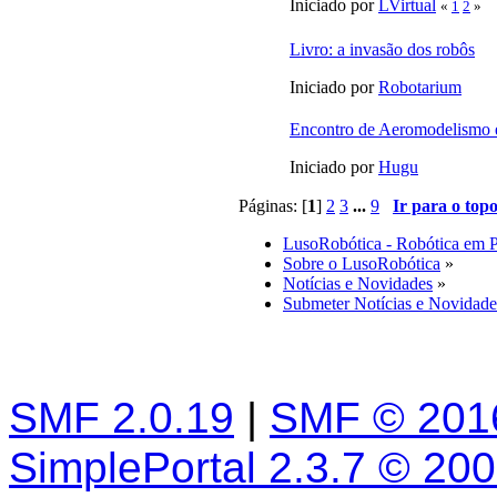
Iniciado por
LVirtual
«
1
2
»
Livro: a invasão dos robôs
Iniciado por
Robotarium
Encontro de Aeromodelismo 
Iniciado por
Hugu
Páginas: [
1
]
2
3
...
9
Ir para o top
LusoRobótica - Robótica em 
Sobre o LusoRobótica
»
Notícias e Novidades
»
Submeter Notícias e Novidade
SMF 2.0.19
|
SMF © 201
SimplePortal 2.3.7 © 20