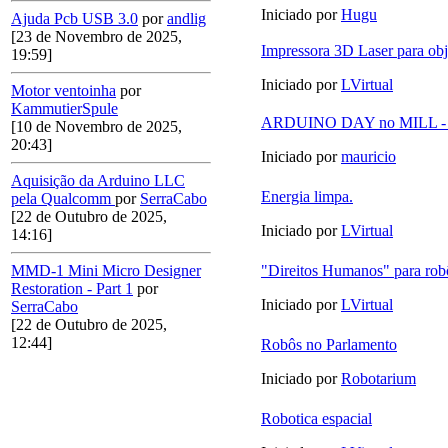
Iniciado por
Hugu
Ajuda Pcb USB 3.0
por
andlig
[23 de Novembro de 2025,
Impressora 3D Laser para obj
19:59]
Iniciado por
LVirtual
Motor ventoinha
por
KammutierSpule
ARDUINO DAY no MILL - Ma
[10 de Novembro de 2025,
20:43]
Iniciado por
mauricio
Aquisição da Arduino LLC
Energia limpa.
pela Qualcomm
por
SerraCabo
[22 de Outubro de 2025,
Iniciado por
LVirtual
14:16]
"Direitos Humanos" para robô
MMD-1 Mini Micro Designer
Restoration - Part 1
por
Iniciado por
LVirtual
SerraCabo
[22 de Outubro de 2025,
12:44]
Robôs no Parlamento
Iniciado por
Robotarium
Robotica espacial