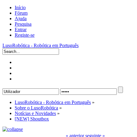
Início
Fórum
Ajuda
Pesquisa
Entrar
Registe-se
LusoRobótica - Robótica em Português
LusoRobótica - Robótica em Português
»
Sobre o LusoRobótica
»
Notícias e Novidades
»
[NEW] Shoutbox
« anterior
seguinte »