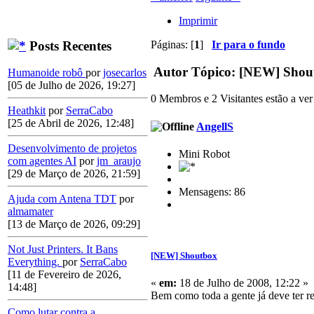
Imprimir
Posts Recentes
Páginas: [
1
]
Ir para o fundo
Autor
Tópico: [NEW] Shout
Humanoide robô
por
josecarlos
[05 de Julho de 2026, 19:27]
0 Membros e 2 Visitantes estão a ver 
Heathkit
por
SerraCabo
[25 de Abril de 2026, 12:48]
AngellS
Desenvolvimento de projetos
Mini Robot
com agentes AI
por
jm_araujo
[29 de Março de 2026, 21:59]
Mensagens: 86
Ajuda com Antena TDT
por
almamater
[13 de Março de 2026, 09:29]
Not Just Printers. It Bans
[NEW] Shoutbox
Everything.
por
SerraCabo
[11 de Fevereiro de 2026,
«
em:
18 de Julho de 2008, 12:22 »
14:48]
Bem como toda a gente já deve ter 
Como lutar contra a