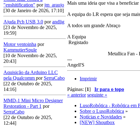
Mais uma ideia que visa a beneficia
"enshitification"
por
jm_araujo
[30 de Janeiro de 2026, 17:10]
A equipa do LR espera que seja mais
Ajuda Pcb USB 3.0
por
andlig
A todos um grande Abraço
[23 de Novembro de 2025,
19:59]
A Equipa
Registado
Motor ventoinha
por
KammutierSpule
Metallica Fan -
[10 de Novembro de 2025,
---
20:43]
Angell'S
Aquisição da Arduino LLC
pela Qualcomm
por
SerraCabo
Imprimir
[22 de Outubro de 2025,
Páginas: [
1
]
Ir para o topo
14:16]
« anterior
seguinte »
MMD-1 Mini Micro Designer
LusoRobótica - Robótica em 
Restoration - Part 1
por
Sobre o LusoRobótica
»
SerraCabo
Notícias e Novidades
»
[22 de Outubro de 2025,
[NEW] Shoutbox
12:44]