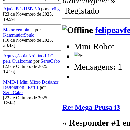
aldricnegrier
»
Registado
Ajuda Pcb USB 3.0
por
andlig
[23 de Novembro de 2025,
19:59]
felipeavf
Motor ventoinha
por
KammutierSpule
[10 de Novembro de 2025,
Mini Robot
20:43]
Aquisição da Arduino LLC
pela Qualcomm
por
SerraCabo
Mensagens: 1
[22 de Outubro de 2025,
14:16]
MMD-1 Mini Micro Designer
Restoration - Part 1
por
SerraCabo
[22 de Outubro de 2025,
12:44]
Re: Mega Prusa i3
«
Responder #1 e