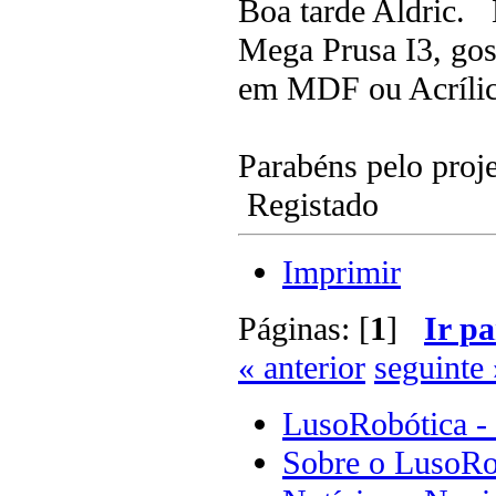
Boa tarde Aldric. 
Mega Prusa I3, gos
em MDF ou Acríli
Parabéns pelo proje
Registado
Imprimir
Páginas: [
1
]
Ir pa
« anterior
seguinte 
LusoRobótica -
Sobre o LusoRo