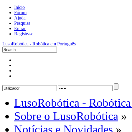
Início
Fórum
Ajuda
Pesquisa
Entrar
Registe-se
LusoRobótica - Robótica em Português
LusoRobótica - Robótica
Sobre o LusoRobótica
»
Notícias e Novidades
»