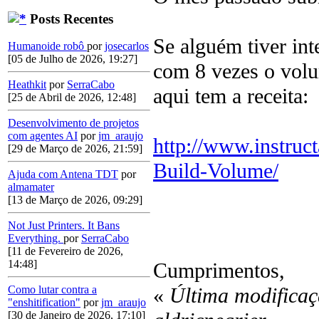
Posts Recentes
Se alguém tiver in
Humanoide robô
por
josecarlos
[05 de Julho de 2026, 19:27]
com 8 vezes o volu
Heathkit
por
SerraCabo
aqui tem a receita:
[25 de Abril de 2026, 12:48]
Desenvolvimento de projetos
com agentes AI
por
jm_araujo
http://www.instruc
[29 de Março de 2026, 21:59]
Build-Volume/
Ajuda com Antena TDT
por
almamater
[13 de Março de 2026, 09:29]
Not Just Printers. It Bans
Everything.
por
SerraCabo
[11 de Fevereiro de 2026,
14:48]
Cumprimentos,
«
Última modificaç
Como lutar contra a
"enshitification"
por
jm_araujo
[30 de Janeiro de 2026, 17:10]