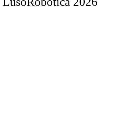
LusoRobótica 2026