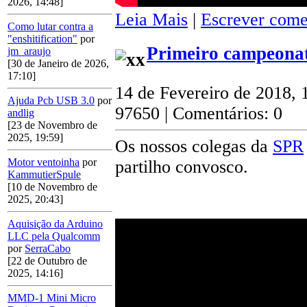
2026, 14:48]
Leia Mais
|
Escrever come
Como lutar contra a
"enshitification"
por
Primeiro campeonat
jm_araujo
[30 de Janeiro de 2026,
17:10]
14 de Fevereiro de 2018, 
Ajuda Pcb USB 3.0
por
97650 | Comentários: 0
andlig
[23 de Novembro de
2025, 19:59]
Os nossos colegas da
SPR
Motor ventoinha
por
partilho convosco.
KammutierSpule
[10 de Novembro de
2025, 20:43]
Aquisição da Arduino
LLC pela Qualcomm
por
SerraCabo
[22 de Outubro de
2025, 14:16]
MMD-1 Mini Micro