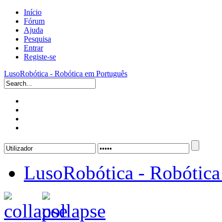
Início
Fórum
Ajuda
Pesquisa
Entrar
Registe-se
LusoRobótica - Robótica em Português
LusoRobótica - Robótica