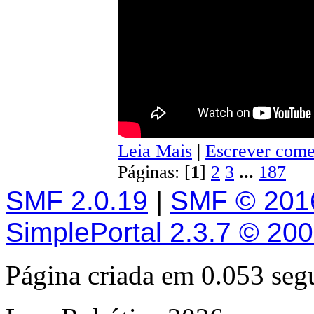
Leia Mais
|
Escrever come
Páginas: [
1
]
2
3
...
187
SMF 2.0.19
|
SMF © 201
SimplePortal 2.3.7 © 20
Página criada em 0.053 se