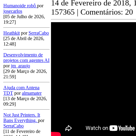
14 de Fevereiro de 2018, 
Humanoide robô
por
157365 | Comentários: 20
josecarlos
[05 de Julho de 2026,
19:27]
Heathkit
por
SerraCabo
[25 de Abril de 2026,
12:48]
Desenvolvimento de
projetos com agentes AI
por
jm_araujo
[29 de Março de 2026,
21:59]
Ajuda com Antena
TDT
por
almamater
[13 de Março de 2026,
09:29]
Not Just Printers. It
Bans Everything.
por
SerraCabo
[11 de Fevereiro de