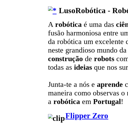
LusoRobótica - Robó
A
robótica
é uma das
ciê
fusão harmoniosa entre u
da robótica um excelente 
neste grandioso mundo da t
construção
de
robots
com
todas as
ideias
que nos sur
Junta-te a nós e
aprende
c
maneira como observas o
a
robótica
em
Portugal
!
Flipper Zero