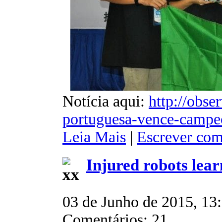
Notícia aqui:
http://obse
portuguesa-vence-campeo
Leia Mais
|
Escrever com
Injured robots lear
03 de Junho de 2015, 13
Comentários: 21