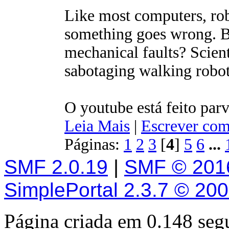
Like most computers, rob
something goes wrong. Bu
mechanical faults? Scient
sabotaging walking robots
O youtube está feito parv
Leia Mais
|
Escrever com
Páginas:
1
2
3
[
4
]
5
6
...
SMF 2.0.19
|
SMF © 201
SimplePortal 2.3.7 © 20
Página criada em 0.148 se