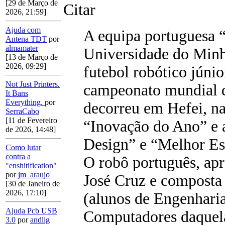
[29 de Março de
Citar
2026, 21:59]
Ajuda com
A equipa portuguesa 
Antena TDT
por
almamater
Universidade do Minh
[13 de Março de
2026, 09:29]
futebol robótico jún
Not Just Printers.
campeonato mundial d
It Bans
Everything.
por
decorreu em Hefei, n
SerraCabo
[11 de Fevereiro
“Inovação do Ano” e 
de 2026, 14:48]
Design” e “Melhor E
Como lutar
contra a
O robô português, apr
"enshitification"
por
jm_araujo
José Cruz e composta 
[30 de Janeiro de
2026, 17:10]
(alunos de Engenharia
Ajuda Pcb USB
Computadores daquela 
3.0
por
andlig