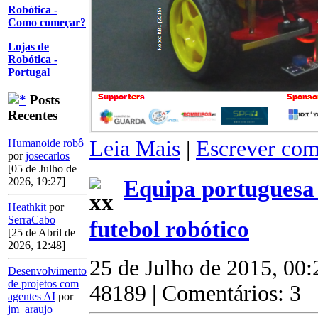
Robótica -
Como começar?
Lojas de
Robótica -
Portugal
Posts
Recentes
Leia Mais
|
Escrever com
Humanoide robô
por
josecarlos
[05 de Julho de
Equipa portuguesa
2026, 19:27]
Heathkit
por
SerraCabo
futebol robótico
[25 de Abril de
2026, 12:48]
25 de Julho de 2015, 00
Desenvolvimento
de projetos com
48189 | Comentários: 3
agentes AI
por
jm_araujo