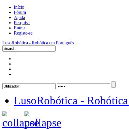
Início
Fórum
Ajuda
Pesquisa
Entrar
Registe-se
LusoRobótica - Robótica em Português
LusoRobótica - Robótica