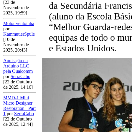
[23 de
da Secundária Franci
Novembro de
2025, 19:59]
(aluno da Escola Básic
Motor ventoinha
“Melhor Guarda-rede
por
KammutierSpule
equipas de todo o mund
[10 de
Novembro de
e Estados Unidos.
2025, 20:43]
Aquisição da
Arduino LLC
pela Qualcomm
por
SerraCabo
[22 de Outubro
de 2025, 14:16]
MMD-1 Mini
Micro Designer
Restoration - Part
1
por
SerraCabo
[22 de Outubro
de 2025, 12:44]