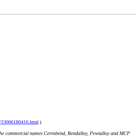
m/33006180416.html
)
y the commercial names Cerrobend, Bendalloy, Pewtalloy and MCP