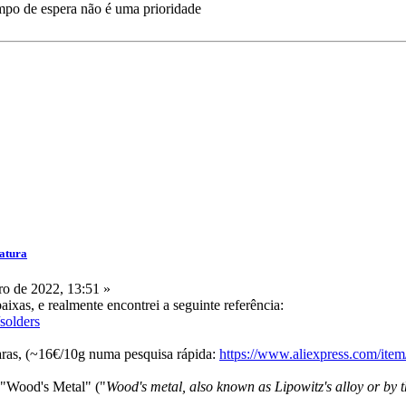
empo de espera não é uma prioridade
atura
o de 2022, 13:51 »
aixas, e realmente encontrei a seguinte referência:
solders
aras, (~16€/10g numa pesquisa rápida:
https://www.aliexpress.com/ite
o "Wood's Metal" ("
Wood's metal, also known as Lipowitz's alloy or b