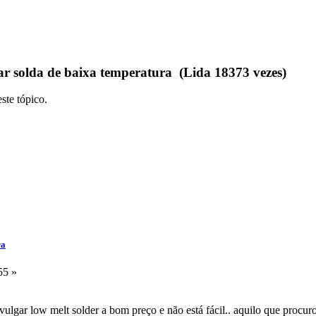
 solda de baixa temperatura (Lida 18373 vezes)
ste tópico.
ra
55 »
o vulgar low melt solder a bom preço e não está fácil.. aquilo que procu