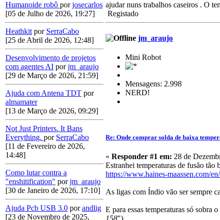
ajudar nuns trabalhos caseiros . O t
Humanoide robô
por
josecarlos
Registado
[05 de Julho de 2026, 19:27]
Heathkit
por
SerraCabo
jm_araujo
[25 de Abril de 2026, 12:48]
Mini Robot
Desenvolvimento de projetos
com agentes AI
por
jm_araujo
[29 de Março de 2026, 21:59]
Mensagens: 2.998
NERD!
Ajuda com Antena TDT
por
almamater
[13 de Março de 2026, 09:29]
Not Just Printers. It Bans
Everything.
por
SerraCabo
Re: Onde comprar solda de baixa temper
[11 de Fevereiro de 2026,
14:48]
«
Responder #1 em:
28 de Dezembr
Estranhei temperaturas de fusão tão b
Como lutar contra a
https://www.haines-maassen.com/en/
"enshitification"
por
jm_araujo
[30 de Janeiro de 2026, 17:10]
As ligas com Índio vão ser sempre c
Ajuda Pcb USB 3.0
por
andlig
E para essas temperaturas só sobra 
[23 de Novembro de 2025,
158
")