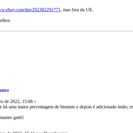
www.ebay.com/itm/202382291771
, mas fora da UE.
elhor.
atura
o de 2022, 15:08 »
te há uma maior percentagem de bismuto e depois é adicionado índio, 
emaster gm01