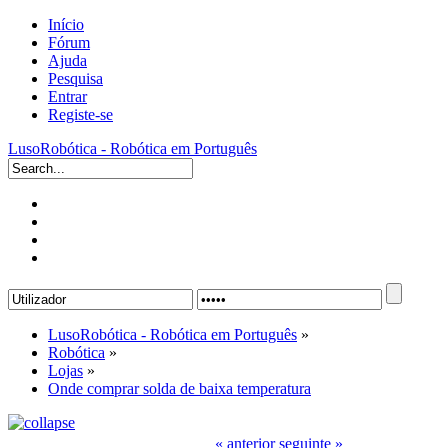
Início
Fórum
Ajuda
Pesquisa
Entrar
Registe-se
LusoRobótica - Robótica em Português
LusoRobótica - Robótica em Português
»
Robótica
»
Lojas
»
Onde comprar solda de baixa temperatura
« anterior
seguinte »