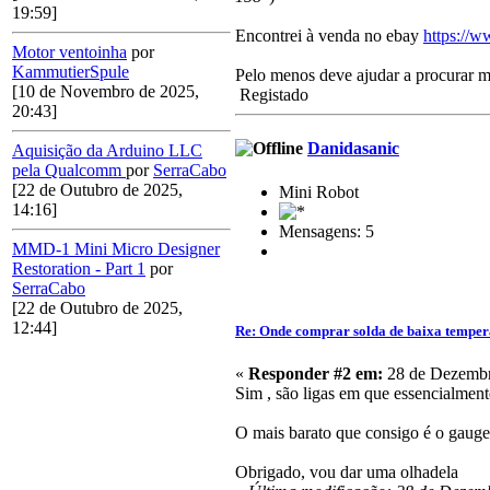
19:59]
Encontrei à venda no ebay
https://
Motor ventoinha
por
KammutierSpule
Pelo menos deve ajudar a procurar m
[10 de Novembro de 2025,
Registado
20:43]
Danidasanic
Aquisição da Arduino LLC
pela Qualcomm
por
SerraCabo
[22 de Outubro de 2025,
Mini Robot
14:16]
Mensagens: 5
MMD-1 Mini Micro Designer
Restoration - Part 1
por
SerraCabo
[22 de Outubro de 2025,
12:44]
Re: Onde comprar solda de baixa temper
«
Responder #2 em:
28 de Dezembr
Sim , são ligas em que essencialmen
O mais barato que consigo é o gaug
Obrigado, vou dar uma olhadela