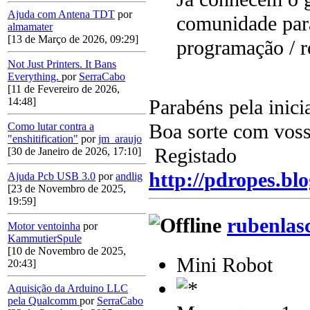
Ajuda com Antena TDT
por
comunidade para
almamater
[13 de Março de 2026, 09:29]
programação / r
Not Just Printers. It Bans
Everything.
por
SerraCabo
[11 de Fevereiro de 2026,
Parabéns pela inicia
14:48]
Boa sorte com voss
Como lutar contra a
"enshitification"
por
jm_araujo
Registado
[30 de Janeiro de 2026, 17:10]
http://pdropes.blo
Ajuda Pcb USB 3.0
por
andlig
[23 de Novembro de 2025,
19:59]
rubenlas
Motor ventoinha
por
KammutierSpule
[10 de Novembro de 2025,
Mini Robot
20:43]
Aquisição da Arduino LLC
pela Qualcomm
por
SerraCabo