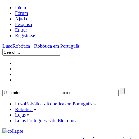
Início
Fórum
Ajuda
Pesquisa
Entrar
Registe-se
LusoRobótica - Robótica em Português
LusoRobótica - Robótica em Português
»
Robótica
»
Lojas
»
Lojas Portuguesas de Eletrónica