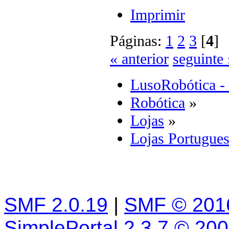
Imprimir
Páginas:
1
2
3
[
4
« anterior
seguinte 
LusoRobótica -
Robótica
»
Lojas
»
Lojas Portugues
SMF 2.0.19
|
SMF © 201
SimplePortal 2.3.7 © 20