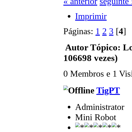
« anterior
seguinte 
Imprimir
Páginas:
1
2
3
[
4
Autor
Tópico: Lo
106698 vezes)
0 Membros e 1 Visit
TigPT
Administrator
Mini Robot