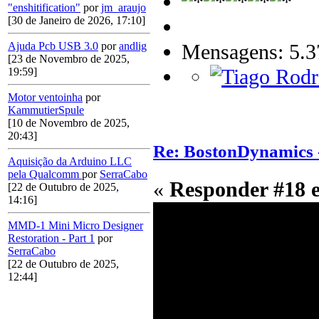
"enshitification"
por
jm_araujo
[30 de Janeiro de 2026, 17:10]
Mensagens: 5.3
Ajuda Pcb USB 3.0
por
andlig
[23 de Novembro de 2025,
19:59]
Motor ventoinha
por
KammutierSpule
[10 de Novembro de 2025,
20:43]
Re: BostonDynamics 
Aquisição da Arduino LLC
pela Qualcomm
por
SerraCabo
«
Responder #18 
[22 de Outubro de 2025,
14:16]
MMD-1 Mini Micro Designer
Restoration - Part 1
por
SerraCabo
[22 de Outubro de 2025,
12:44]