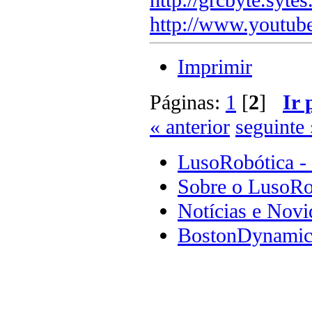
http://www.youtub
Imprimir
Páginas:
1
[
2
]
Ir 
« anterior
seguinte 
LusoRobótica -
Sobre o LusoRo
Notícias e Novi
BostonDynamics