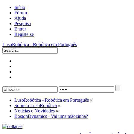
Início
Fórum
Ajuda
Pesquisa
Entrar
Registe-se
LusoRobótica - Robótica em Português
LusoRobótica - Robótica em Português
»
Sobre o LusoRobótica
»
Notícias e Novidades
»
BostonDynamics - Vai uma mãozinha?