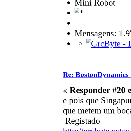
Mini Robot
Mensagens: 1.9
Re: BostonDynamics 
«
Responder #20 
e pois que Singapur
que metem um bocad
Registado
http://grcbyte.sytes