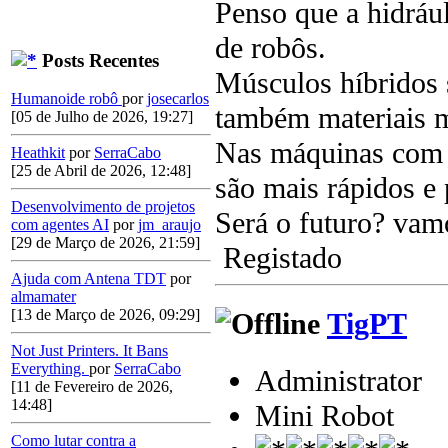
Penso que a hidráu
de robôs.
Posts Recentes
Músculos híbridos 
Humanoide robô
por
josecarlos
também materiais m
[05 de Julho de 2026, 19:27]
Nas máquinas com q
Heathkit
por
SerraCabo
[25 de Abril de 2026, 12:48]
são mais rápidos e 
Desenvolvimento de projetos
Será o futuro? vam
com agentes AI
por
jm_araujo
[29 de Março de 2026, 21:59]
Registado
Ajuda com Antena TDT
por
almamater
[13 de Março de 2026, 09:29]
TigPT
Not Just Printers. It Bans
Everything.
por
SerraCabo
Administrator
[11 de Fevereiro de 2026,
14:48]
Mini Robot
Como lutar contra a