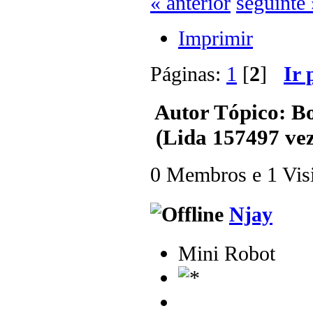
« anterior
seguinte 
Imprimir
Páginas:
1
[
2
]
Ir 
Autor
Tópico: B
(Lida 157497 vez
0 Membros e 1 Visit
Njay
Mini Robot