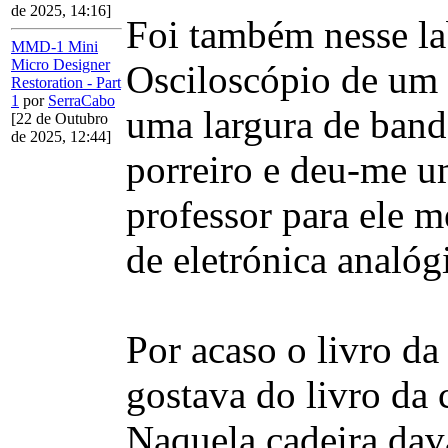
de 2025, 14:16]
Foi também nesse la
MMD-1 Mini
Micro Designer
Osciloscópio de um
Restoration - Part
1
por
SerraCabo
uma largura de band
[22 de Outubro
de 2025, 12:44]
porreiro e deu-me um
professor para ele m
de eletrónica analóg
Por acaso o livro da
gostava do livro da 
Naquela cadeira dav