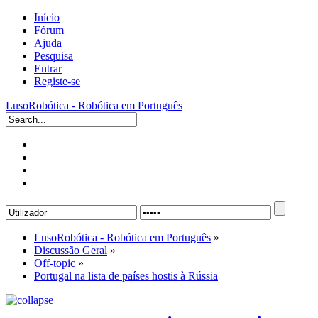
Início
Fórum
Ajuda
Pesquisa
Entrar
Registe-se
LusoRobótica - Robótica em Português
LusoRobótica - Robótica em Português
»
Discussão Geral
»
Off-topic
»
Portugal na lista de países hostis à Rússia