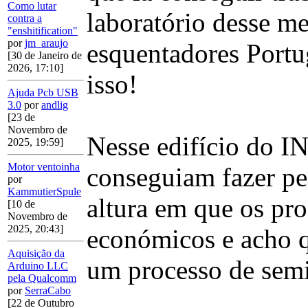
Como lutar
laboratório desse m
contra a
"enshitification"
por
jm_araujo
esquentadores Portu
[30 de Janeiro de
2026, 17:10]
isso!
Ajuda Pcb USB
3.0
por
andlig
[23 de
Novembro de
Nesse edifício do I
2025, 19:59]
Motor ventoinha
conseguiam fazer pe
por
KammutierSpule
altura em que os pr
[10 de
Novembro de
2025, 20:43]
económicos e acho q
Aquisição da
um processo de semi
Arduino LLC
pela Qualcomm
por
SerraCabo
[22 de Outubro