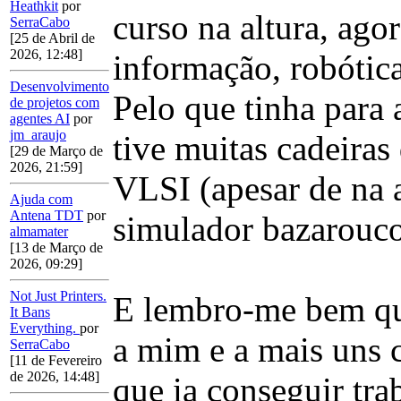
Heathkit
por
curso na altura, ago
SerraCabo
[25 de Abril de
2026, 12:48]
informação, robótica,
Desenvolvimento
Pelo que tinha para 
de projetos com
agentes AI
por
jm_araujo
tive muitas cadeiras
[29 de Março de
2026, 21:59]
VLSI (apesar de na 
Ajuda com
Antena TDT
por
simulador bazarouco,
almamater
[13 de Março de
2026, 09:29]
Not Just Printers.
E lembro-me bem qu
It Bans
Everything.
por
a mim e a mais uns 
SerraCabo
[11 de Fevereiro
de 2026, 14:48]
que ia conseguir tr