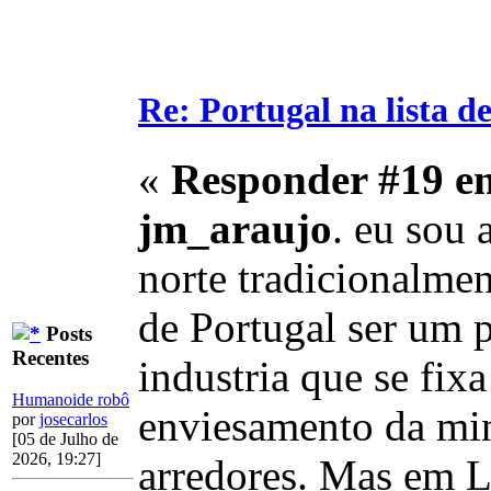
Re: Portugal na lista de
«
Responder #19 e
jm_araujo
. eu sou 
norte tradicionalmen
de Portugal ser um p
Posts
Recentes
industria que se fix
Humanoide robô
enviesamento da min
por
josecarlos
[05 de Julho de
2026, 19:27]
arredores. Mas em L