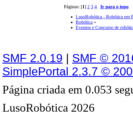
Páginas: [
1
]
2
3
4
Ir para o topo
LusoRobótica - Robótica em 
Robótica
»
Eventos e Concurso de robóti
SMF 2.0.19
|
SMF © 201
SimplePortal 2.3.7 © 20
Página criada em 0.053 se
LusoRobótica 2026