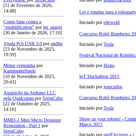
[11 de Fevereiro de 2026,
14:48]
Ler e estudar para a robopart
Como lutar contra a
Iniciado por
edeweld
"enshitification"
por
jm_araujo
[30 de Janeiro de 2026, 17:10]
Concurso Robô Bombeiro 2
Ajuda Pcb USB 3.0
por
andlig
Iniciado por
Tesla
[23 de Novembro de 2025,
19:59]
Festival Nacional de Robóti
Motor ventoinha
por
Iniciado por
Hugu
KammutierSpule
[10 de Novembro de 2025,
IoT Hackathon 2015
20:43]
Iniciado por
josecarlos
Aquisição da Arduino LLC
Concurso Robô Bombeiro 2
pela Qualcomm
por
SerraCabo
[22 de Outubro de 2025,
Iniciado por
Tesla
14:16]
Show us your robots! - Comp
MMD-1 Mini Micro Designer
Março 2015
Restoration - Part 1
por
SerraCabo
Iniciado por
andElectrons
«
1