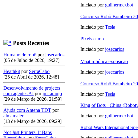
Iniciado por
guilhermexbot
Concurso Robô Bombeiro 2
Iniciado por
Tesla
Pixels camp
Posts Recentes
Iniciado por
josecarlos
Humanoide robô
por
josecarlos
[05 de Julho de 2026, 19:27]
Maat robótica exposição
Heathkit
por
SerraCabo
Iniciado por
josecarlos
[25 de Abril de 2026, 12:48]
Concurso Robô Bombeiro 2
Desenvolvimento de projetos
com agentes AI
por
jm_araujo
Iniciado por
Tesla
[29 de Março de 2026, 21:59]
King of Bots - China (Robotw
Ajuda com Antena TDT
por
almamater
Iniciado por
guilhermexbot
[13 de Março de 2026, 09:29]
Robot Wars International Spe
Not Just Printers. It Bans
Everything.
por
SerraCabo
Iniciado por
guilhermexbot