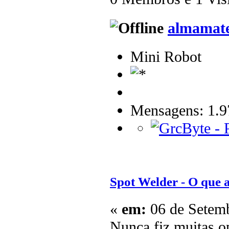
almamat
Mini Robot
Mensagens: 1.9
Spot Welder - O que
«
em:
06 de Setemb
Nunca fiz muitas o