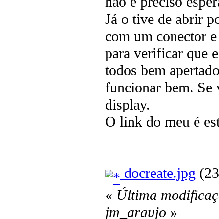
não é preciso esper
Já o tive de abrir 
com um conector e 
para verificar que 
todos bem apertados
funcionar bem. Se v
display.
O link do meu é es
docreate.jpg
(23
«
Última modificaç
jm_araujo
»