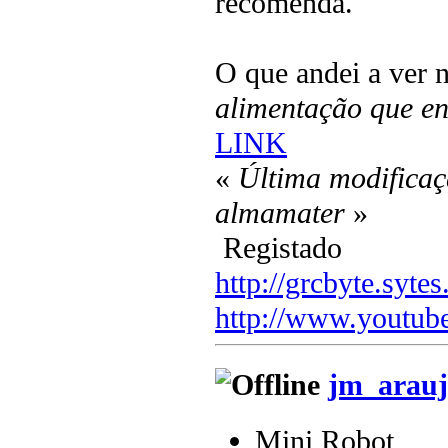
recomenda.
O que andei a ver n
alimentação que en
LINK
«
Última modificaç
almamater
»
Registado
http://grcbyte.sytes
http://www.youtub
jm_arauj
Mini Robot