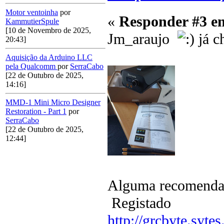
Motor ventoinha
por
«
Responder #3 e
KammutierSpule
[10 de Novembro de 2025,
Jm_araujo
já c
20:43]
Aquisição da Arduino LLC
pela Qualcomm
por
SerraCabo
[22 de Outubro de 2025,
14:16]
MMD-1 Mini Micro Designer
Restoration - Part 1
por
SerraCabo
[22 de Outubro de 2025,
12:44]
Alguma recomendaç
Registado
http://grcbyte.sytes