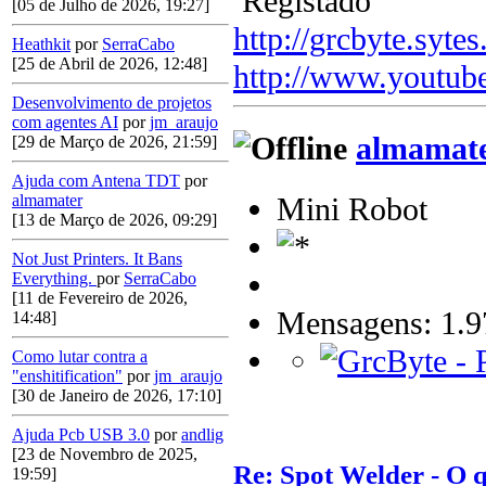
Registado
[05 de Julho de 2026, 19:27]
http://grcbyte.sytes
Heathkit
por
SerraCabo
[25 de Abril de 2026, 12:48]
http://www.youtub
Desenvolvimento de projetos
com agentes AI
por
jm_araujo
almamat
[29 de Março de 2026, 21:59]
Ajuda com Antena TDT
por
Mini Robot
almamater
[13 de Março de 2026, 09:29]
Not Just Printers. It Bans
Everything.
por
SerraCabo
[11 de Fevereiro de 2026,
Mensagens: 1.9
14:48]
Como lutar contra a
"enshitification"
por
jm_araujo
[30 de Janeiro de 2026, 17:10]
Ajuda Pcb USB 3.0
por
andlig
[23 de Novembro de 2025,
Re: Spot Welder - O
19:59]