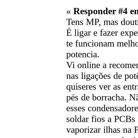
«
Responder #4 e
Tens MP, mas dout
É ligar e fazer exp
te funcionam melhor
potencia.
Vi online a recomen
nas ligações de po
quiseres ver as ent
pés de borracha. Nã
esses condensadore
soldar fios a PCBs
vaporizar ilhas na 