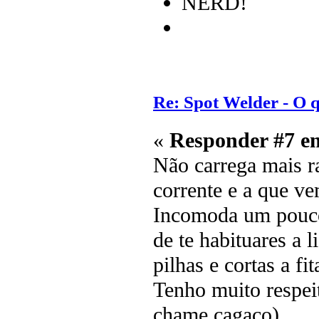
NERD!
Re: Spot Welder - O
«
Responder #7 e
Não carrega mais ra
corrente e a que v
Incomoda um pouco 
de te habituares a 
pilhas e cortas a fit
Tenho muito respei
chame cagaço).