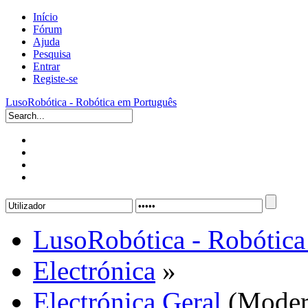
Início
Fórum
Ajuda
Pesquisa
Entrar
Registe-se
LusoRobótica - Robótica em Português
LusoRobótica - Robótica
Electrónica
»
Electrónica Geral
(Moder