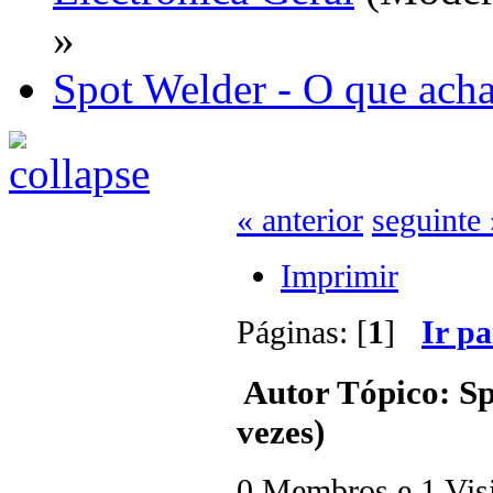
»
Spot Welder - O que ach
« anterior
seguinte 
Imprimir
Páginas: [
1
]
Ir p
Autor
Tópico: Sp
vezes)
0 Membros e 1 Visit