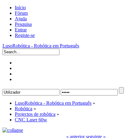
Início
Fórum
Ajuda
Pesquisa
Entrar
Registe-se
LusoRobótica - Robótica em Português
LusoRobótica - Robótica em Português
»
Robótica
»
Projectos de robótica
»
CNC Laser 60w
« anterior
seguinte »