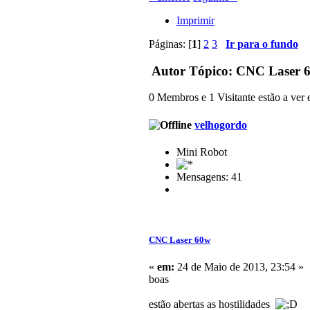
Imprimir
Páginas: [
1
]
2
3
Ir para o fundo
Autor
Tópico: CNC Laser 6
0 Membros e 1 Visitante estão a ver e
velhogordo
Mini Robot
Mensagens: 41
CNC Laser 60w
«
em:
24 de Maio de 2013, 23:54 »
boas
estão abertas as hostilidades