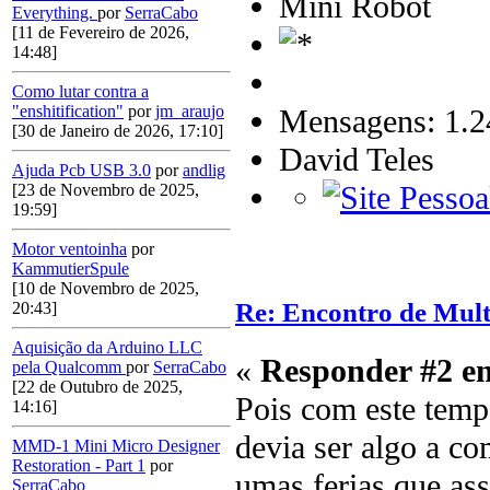
Mini Robot
Everything.
por
SerraCabo
[11 de Fevereiro de 2026,
14:48]
Como lutar contra a
"enshitification"
por
jm_araujo
Mensagens: 1.2
[30 de Janeiro de 2026, 17:10]
David Teles
Ajuda Pcb USB 3.0
por
andlig
[23 de Novembro de 2025,
19:59]
Motor ventoinha
por
KammutierSpule
[10 de Novembro de 2025,
Re: Encontro de Mult
20:43]
Aquisição da Arduino LLC
«
Responder #2 e
pela Qualcomm
por
SerraCabo
[22 de Outubro de 2025,
Pois com este temp
14:16]
devia ser algo a co
MMD-1 Mini Micro Designer
Restoration - Part 1
por
umas ferias que ass
SerraCabo