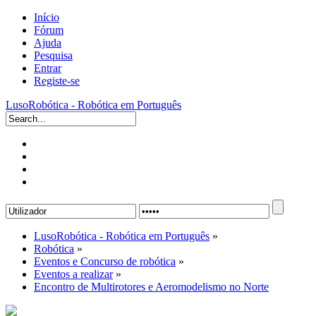
Início
Fórum
Ajuda
Pesquisa
Entrar
Registe-se
LusoRobótica - Robótica em Português
LusoRobótica - Robótica em Português
»
Robótica
»
Eventos e Concurso de robótica
»
Eventos a realizar
»
Encontro de Multirotores e Aeromodelismo no Norte