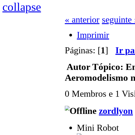
« anterior
seguinte 
Imprimir
Páginas: [
1
]
Ir p
Autor
Tópico: En
Aeromodelismo n
0 Membros e 1 Visit
zordlyon
Mini Robot