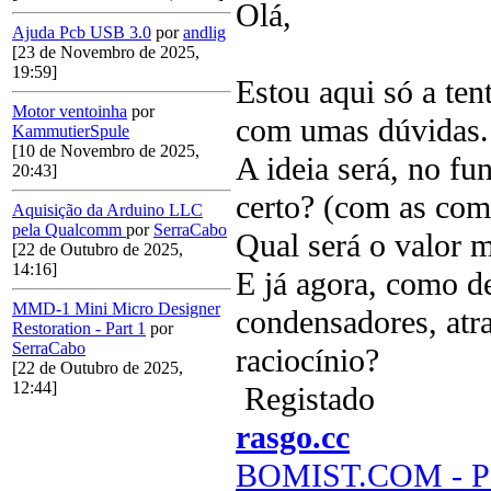
Olá,
Ajuda Pcb USB 3.0
por
andlig
[23 de Novembro de 2025,
19:59]
Estou aqui só a ten
Motor ventoinha
por
com umas dúvidas.
KammutierSpule
[10 de Novembro de 2025,
A ideia será, no fu
20:43]
certo? (com as co
Aquisição da Arduino LLC
pela Qualcomm
por
SerraCabo
Qual será o valor 
[22 de Outubro de 2025,
14:16]
E já agora, como d
MMD-1 Mini Micro Designer
condensadores, atra
Restoration - Part 1
por
SerraCabo
raciocínio?
[22 de Outubro de 2025,
12:44]
Registado
rasgo.cc
BOMIST.COM - Par