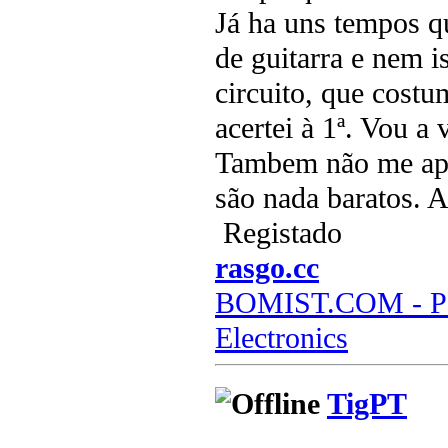
Já ha uns tempos q
de guitarra e nem is
circuito, que costu
acertei à 1ª. Vou a 
Tambem não me ape
são nada baratos. 
Registado
rasgo.cc
BOMIST.COM - Par
Electronics
TigPT