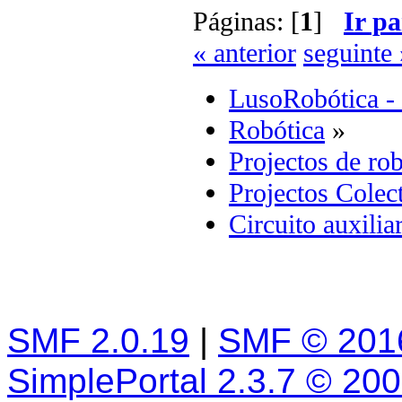
Páginas: [
1
]
Ir pa
« anterior
seguinte 
LusoRobótica -
Robótica
»
Projectos de rob
Projectos Colec
Circuito auxili
SMF 2.0.19
|
SMF © 201
SimplePortal 2.3.7 © 20