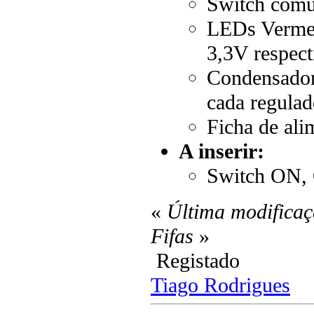
Switch comu
LEDs Vermel
3,3V respec
Condensadore
cada regula
Ficha de al
A inserir:
Switch ON, 
«
Última modificaç
Fifas
»
Registado
Tiago Rodrigues