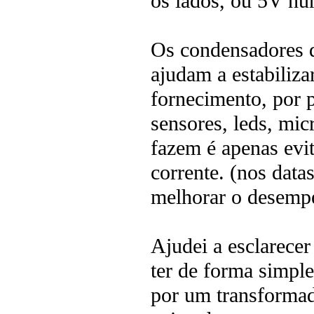
os lados, ou 5V nu
Os condensadores q
ajudam a estabiliza
fornecimento, por p
sensores, leds, mic
fazem é apenas evi
corrente. (nos dat
melhorar o desempe
Ajudei a esclarecer
ter de forma simple
por um transformad