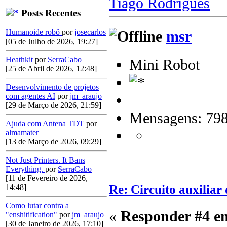
Tiago Rodrigues
Posts Recentes
msr
Humanoide robô
por
josecarlos
[05 de Julho de 2026, 19:27]
Heathkit
por
SerraCabo
Mini Robot
[25 de Abril de 2026, 12:48]
Desenvolvimento de projetos
com agentes AI
por
jm_araujo
[29 de Março de 2026, 21:59]
Mensagens: 79
Ajuda com Antena TDT
por
almamater
[13 de Março de 2026, 09:29]
Not Just Printers. It Bans
Everything.
por
SerraCabo
[11 de Fevereiro de 2026,
Re: Circuito auxilia
14:48]
Como lutar contra a
«
Responder #4 e
"enshitification"
por
jm_araujo
[30 de Janeiro de 2026, 17:10]