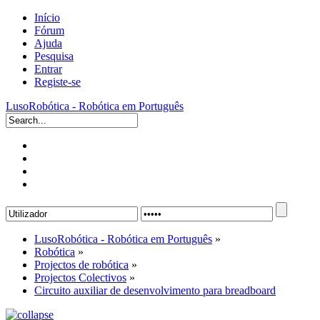
Início
Fórum
Ajuda
Pesquisa
Entrar
Registe-se
LusoRobótica - Robótica em Português
LusoRobótica - Robótica em Português
»
Robótica
»
Projectos de robótica
»
Projectos Colectivos
»
Circuito auxiliar de desenvolvimento para breadboard