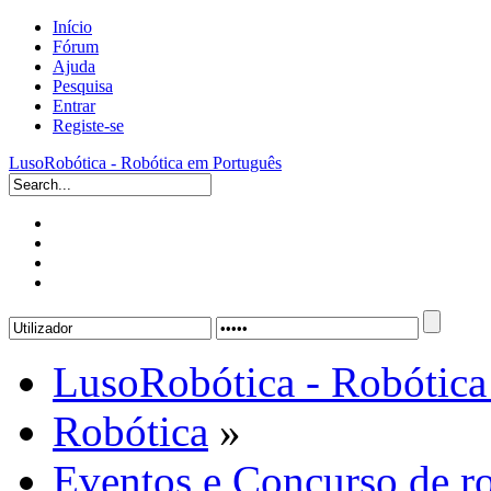
Início
Fórum
Ajuda
Pesquisa
Entrar
Registe-se
LusoRobótica - Robótica em Português
LusoRobótica - Robótica
Robótica
»
Eventos e Concurso de r