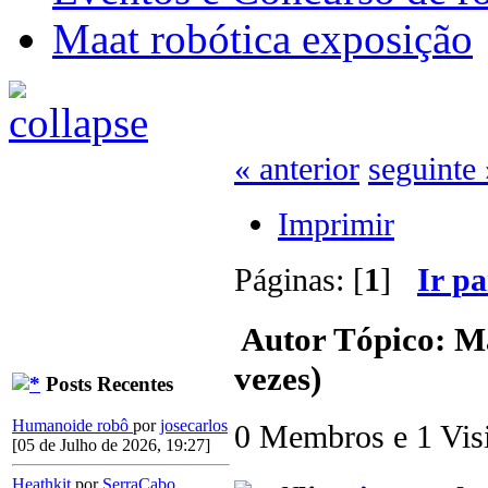
Maat robótica exposição
« anterior
seguinte 
Imprimir
Páginas: [
1
]
Ir p
Autor
Tópico: Ma
vezes)
Posts Recentes
Humanoide robô
por
josecarlos
0 Membros e 1 Visit
[05 de Julho de 2026, 19:27]
Heathkit
por
SerraCabo