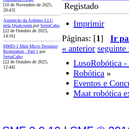
Registado
[10 de Novembro de 2025,
20:43]
Aquisição da Arduino LLC
Imprimir
pela Qualcomm
por
SerraCabo
[22 de Outubro de 2025,
Páginas: [
1
]
Ir pa
14:16]
« anterior
seguinte 
MMD-1 Mini Micro Designer
Restoration - Part 1
por
SerraCabo
LusoRobótica -
[22 de Outubro de 2025,
12:44]
Robótica
»
Eventos e Concu
Maat robótica e