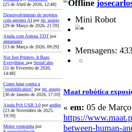
josecarlo
[25 de Abril de 2026, 12:48]
Desenvolvimento de projetos
Mini Robot
com agentes AI
por
jm_araujo
[29 de Março de 2026, 21:59]
Ajuda com Antena TDT
por
almamater
[13 de Março de 2026, 09:29]
Mensagens: 43
Not Just Printers. It Bans
Everything.
por
SerraCabo
[11 de Fevereiro de 2026,
14:48]
Como lutar contra a
"enshitification"
por
jm_araujo
Maat robótica exposi
[30 de Janeiro de 2026, 17:10]
«
em:
05 de Março 
Ajuda Pcb USB 3.0
por
andlig
[23 de Novembro de 2025,
https://www.maat.p
19:59]
between-human-an
Motor ventoinha
por
KammutierSpule