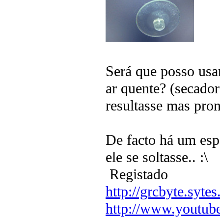
Será que posso usar
ar quente? (secador
resultasse mas pron
De facto há um esp
ele se soltasse.. :\
Registado
http://grcbyte.sytes
http://www.youtub