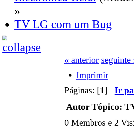
»
TV LG com um Bug
« anterior
seguinte 
Imprimir
Páginas: [
1
]
Ir p
Autor
Tópico: T
0 Membros e 2 Visit