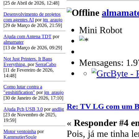
[25 de Abril de 2026, 12:48]
almamat
Desenvolvimento de projetos
com agentes AI
por
jm_araujo
[29 de Março de 2026, 21:59]
Mini Robot
Ajuda com Antena TDT
por
almamater
[13 de Março de 2026, 09:29]
Not Just Printers. It Bans
Mensagens: 1.9
Everything.
por
SerraCabo
[11 de Fevereiro de 2026,
14:48]
Como lutar contra a
"enshitification"
por
jm_araujo
[30 de Janeiro de 2026, 17:10]
Re: TV LG com um 
Ajuda Pcb USB 3.0
por
andlig
[23 de Novembro de 2025,
«
Responder #4 e
19:59]
Pois, já me tinha 
Motor ventoinha
por
KammutierSpule