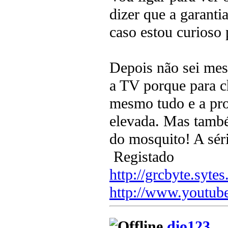
dizer que a garanti
caso estou curioso 
Depois não sei mes
a TV porque para c
mesmo tudo e a pro
elevada. Mas tamb
do mosquito! A sér
Registado
http://grcbyte.sytes
http://www.youtub
dio123