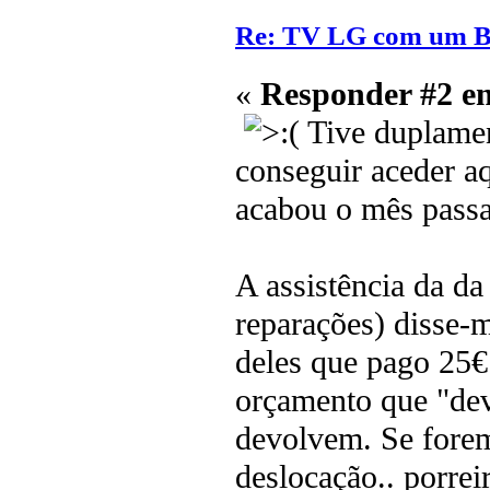
Re: TV LG com um 
«
Responder #2 e
Tive duplament
conseguir aceder aq
acabou o mês passad
A assistência da d
reparações) disse-m
deles que pago 25€ 
orçamento que "dev
devolvem. Se forem
deslocação.. porreir