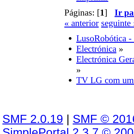
Páginas: [
1
]
Ir pa
« anterior
seguinte 
LusoRobótica -
Electrónica
»
Electrónica Ger
»
TV LG com um
SMF 2.0.19
|
SMF © 201
SimplePortal 2.3.7 © 20