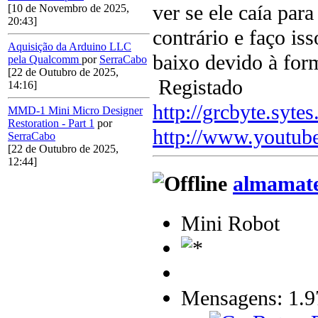
ver se ele caía par
[10 de Novembro de 2025,
20:43]
contrário e faço is
Aquisição da Arduino LLC
baixo devido à for
pela Qualcomm
por
SerraCabo
[22 de Outubro de 2025,
Registado
14:16]
http://grcbyte.sytes
MMD-1 Mini Micro Designer
Restoration - Part 1
por
http://www.youtub
SerraCabo
[22 de Outubro de 2025,
12:44]
almamat
Mini Robot
Mensagens: 1.9