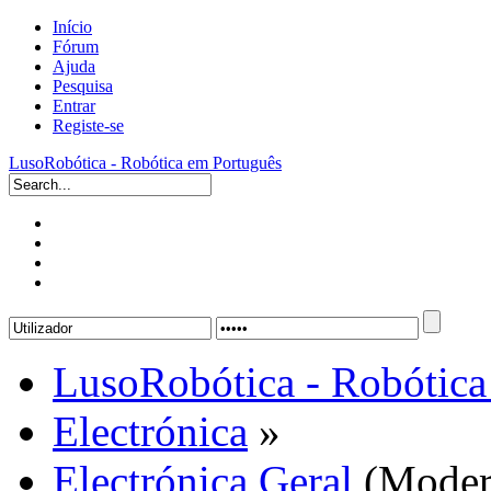
Início
Fórum
Ajuda
Pesquisa
Entrar
Registe-se
LusoRobótica - Robótica em Português
LusoRobótica - Robótica
Electrónica
»
Electrónica Geral
(Moder