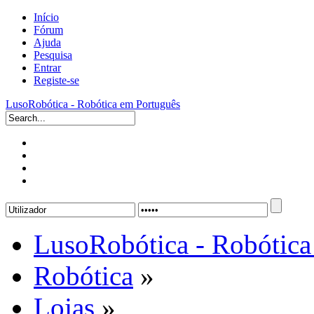
Início
Fórum
Ajuda
Pesquisa
Entrar
Registe-se
LusoRobótica - Robótica em Português
LusoRobótica - Robótica
Robótica
»
Lojas
»