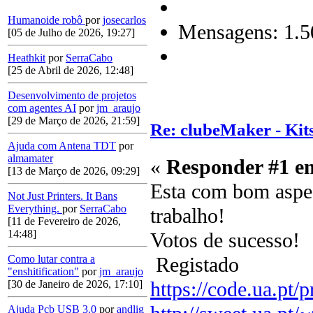
Humanoide robô
por
josecarlos
Mensagens: 1.5
[05 de Julho de 2026, 19:27]
Heathkit
por
SerraCabo
[25 de Abril de 2026, 12:48]
Desenvolvimento de projetos
com agentes AI
por
jm_araujo
[29 de Março de 2026, 21:59]
Re: clubeMaker - Kits
Ajuda com Antena TDT
por
almamater
«
Responder #1 e
[13 de Março de 2026, 09:29]
Esta com bom aspec
Not Just Printers. It Bans
Everything.
por
SerraCabo
trabalho!
[11 de Fevereiro de 2026,
14:48]
Votos de sucesso!
Registado
Como lutar contra a
"enshitification"
por
jm_araujo
https://code.ua.pt/p
[30 de Janeiro de 2026, 17:10]
Ajuda Pcb USB 3.0
por
andlig