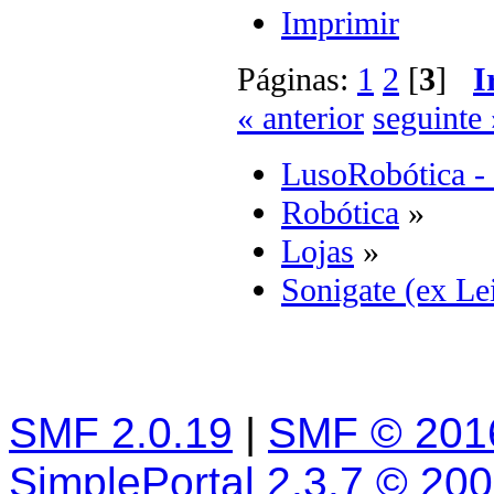
Imprimir
Páginas:
1
2
[
3
]
I
« anterior
seguinte 
LusoRobótica -
Robótica
»
Lojas
»
Sonigate (ex Lei
SMF 2.0.19
|
SMF © 201
SimplePortal 2.3.7 © 20