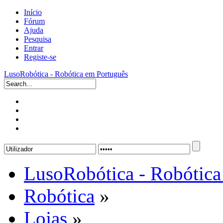
Início
Fórum
Ajuda
Pesquisa
Entrar
Registe-se
LusoRobótica - Robótica em Português
LusoRobótica - Robótica
Robótica
»
Lojas
»