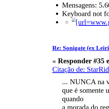
Mensagens: 5.6
Keyboard not fo
Re: Sonigate (ex Leir
«
Responder #35 
Citação de: StarRi
... NUNCA na v
que é somente u
quando
a morada do r