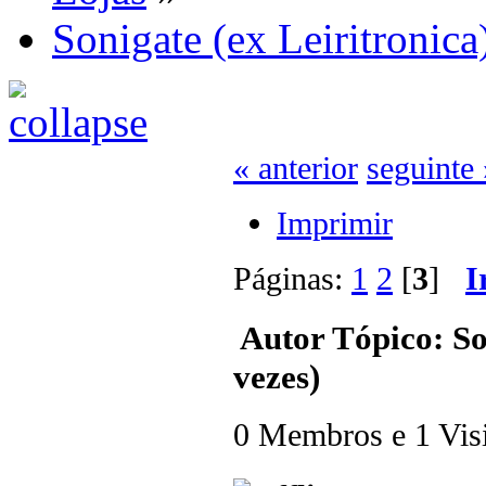
Sonigate (ex Leiritronica
« anterior
seguinte 
Imprimir
Páginas:
1
2
[
3
]
I
Autor
Tópico: So
vezes)
0 Membros e 1 Visit