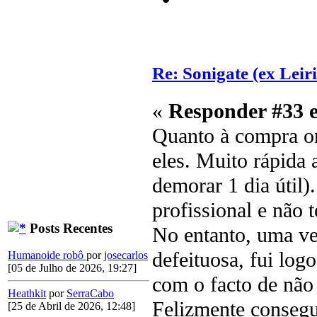
Re: Sonigate (ex Leir
«
Responder #33 
Quanto à compra on
eles. Muito rápida
demorar 1 dia útil)
profissional e não 
Posts Recentes
No entanto, uma ve
defeituosa, fui logo
Humanoide robô
por
josecarlos
[05 de Julho de 2026, 19:27]
com o facto de não 
Heathkit
por
SerraCabo
Felizmente consegui
[25 de Abril de 2026, 12:48]