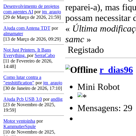
reparei-a), mas fiq
Desenvolvimento de projetos
com agentes AI
por
jm_araujo
possam necessitar d
[29 de Março de 2026, 21:59]
«
Última modificaç
Ajuda com Antena TDT
por
almamater
samc
»
[13 de Março de 2026, 09:29]
Registado
Not Just Printers. It Bans
Everything.
por
SerraCabo
[11 de Fevereiro de 2026,
14:48]
r_dias96
Como lutar contra a
"enshitification"
por
jm_araujo
Mini Robot
[30 de Janeiro de 2026, 17:10]
Ajuda Pcb USB 3.0
por
andlig
[23 de Novembro de 2025,
Mensagens: 29
19:59]
Motor ventoinha
por
KammutierSpule
[10 de Novembro de 2025,