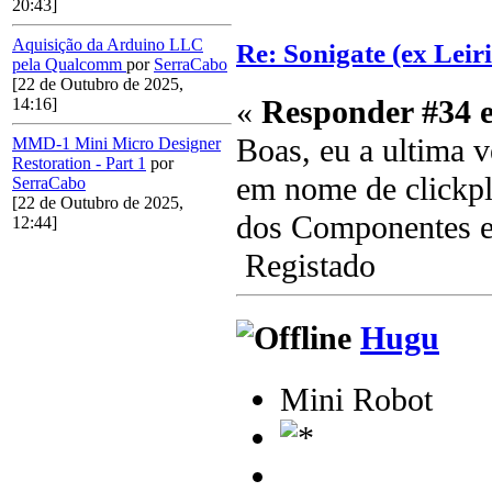
20:43]
Aquisição da Arduino LLC
Re: Sonigate (ex Leir
pela Qualcomm
por
SerraCabo
[22 de Outubro de 2025,
«
Responder #34 
14:16]
Boas, eu a ultima v
MMD-1 Mini Micro Designer
Restoration - Part 1
por
em nome de clickpl
SerraCabo
[22 de Outubro de 2025,
dos Componentes er
12:44]
Registado
Hugu
Mini Robot