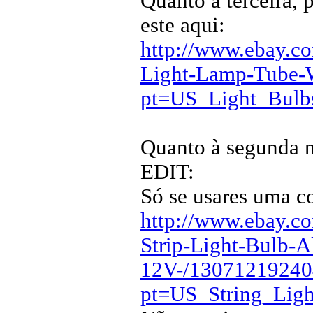
Quanto à terceira, 
este aqui:
http://www.ebay.
Light-Lamp-Tube-
pt=US_Light_Bulb
Quanto à segunda n
EDIT:
Só se usares uma co
http://www.ebay.
Strip-Light-Bulb-
12V-/13071219240
pt=US_String_Ligh