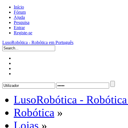
Início
Fórum
Ajuda
Pesquisa
Entrar
Registe-se
LusoRobótica - Robótica em Português
LusoRobótica - Robótica
Robótica
»
Lojas
»