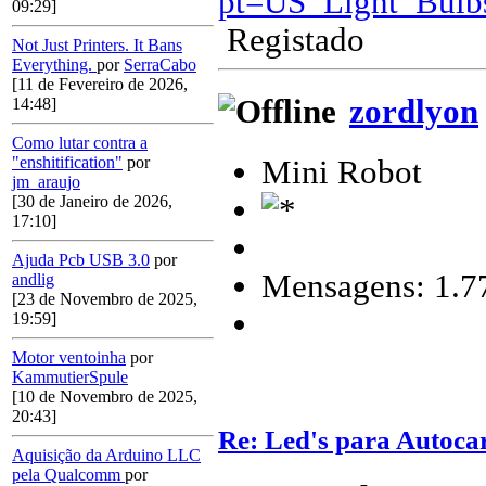
pt=US_Light_Bulb
09:29]
Registado
Not Just Printers. It Bans
Everything.
por
SerraCabo
[11 de Fevereiro de 2026,
zordlyon
14:48]
Como lutar contra a
"enshitification"
por
Mini Robot
jm_araujo
[30 de Janeiro de 2026,
17:10]
Ajuda Pcb USB 3.0
por
Mensagens: 1.7
andlig
[23 de Novembro de 2025,
19:59]
Motor ventoinha
por
KammutierSpule
[10 de Novembro de 2025,
20:43]
Re: Led's para Autoc
Aquisição da Arduino LLC
pela Qualcomm
por