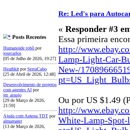
Re: Led's para Autoc
«
Responder #3 e
Posts Recentes
Essa primeira enco
http://www.ebay.
Humanoide robô
por
josecarlos
Lamp-Light-Car-Bu
[05 de Julho de 2026, 19:27]
New-/1708966651
Heathkit
por
SerraCabo
[25 de Abril de 2026, 12:48]
pt=US_Light_Bulb
Desenvolvimento de projetos
com agentes AI
por
jm_araujo
Ou por US $1.49 (P
[29 de Março de 2026,
21:59]
http://www.ebay.
Ajuda com Antena TDT
por
White-Lamp-Spot-
almamater
[13 de Março de 2026,