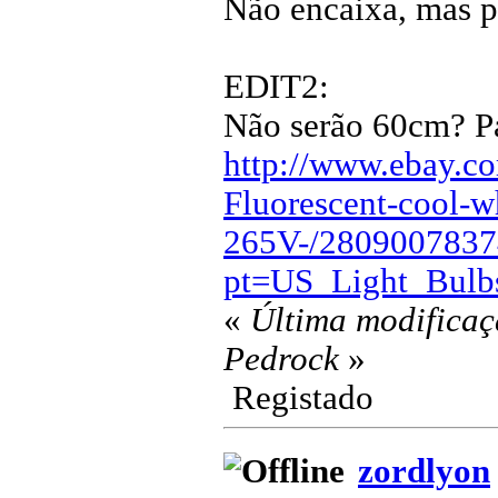
Não encaixa, mas p
EDIT2:
Não serão 60cm? Pa
http://www.ebay.c
Fluorescent-cool-w
265V-/2809007837
pt=US_Light_Bulb
«
Última modificaç
Pedrock
»
Registado
zordlyon