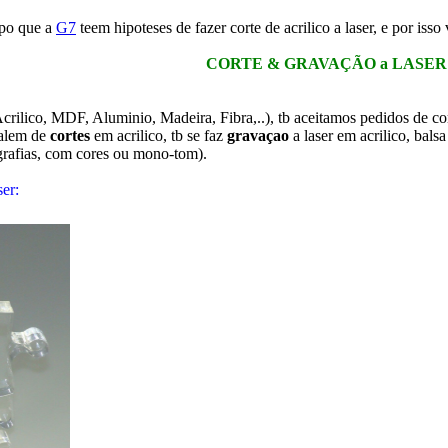
mpo que a
G7
teem hipoteses de fazer corte de acrilico a laser, e por is
CORTE & GRAVAÇÃO a LASER
lico, MDF, Aluminio, Madeira, Fibra,..), tb aceitamos pedidos de cortes
 alem de
cortes
em acrilico, tb se faz
gravaçao
a laser em acrilico, bals
igrafias, com cores ou mono-tom).
ser: