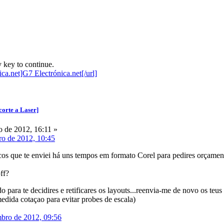
 key to continue.
corte a Laser]
 de 2012, 16:11 »
ro de 2012, 10:45
icos que te enviei há uns tempos em formato Corel para pedires orçame
ff?
 para te decidires e retificares os layouts...reenvia-me de novo os teus
dida cotaçao para evitar probes de escala)
mbro de 2012, 09:56