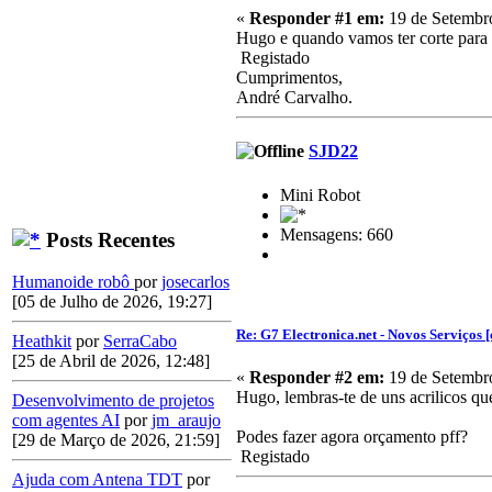
«
Responder #1 em:
19 de Setembro
Hugo e quando vamos ter corte para
Registado
Cumprimentos,
André Carvalho.
SJD22
Mini Robot
Mensagens: 660
Posts Recentes
Humanoide robô
por
josecarlos
[05 de Julho de 2026, 19:27]
Re: G7 Electronica.net - Novos Serviços [
Heathkit
por
SerraCabo
[25 de Abril de 2026, 12:48]
«
Responder #2 em:
19 de Setembro
Hugo, lembras-te de uns acrilicos q
Desenvolvimento de projetos
com agentes AI
por
jm_araujo
Podes fazer agora orçamento pff?
[29 de Março de 2026, 21:59]
Registado
Ajuda com Antena TDT
por