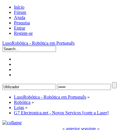
Início
Fórum
Ajuda
Pesquisa
Entrar
Registe-se
LusoRobótica - Robótica em Português
LusoRobótica - Robótica em Português
»
Robótica
»
Lojas
»
G7 Electronica.net - Novos Serviços [corte a Laser]
« anterior
seguinte »