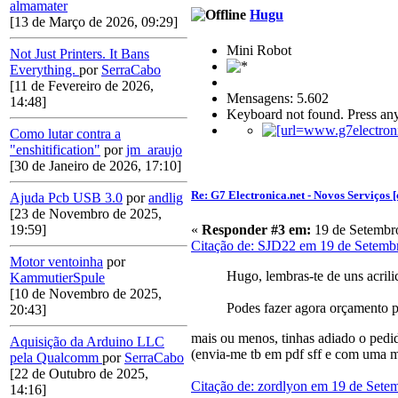
almamater
Hugu
[13 de Março de 2026, 09:29]
Mini Robot
Not Just Printers. It Bans
Everything.
por
SerraCabo
[11 de Fevereiro de 2026,
Mensagens: 5.602
14:48]
Keyboard not found. Press any
Como lutar contra a
"enshitification"
por
jm_araujo
[30 de Janeiro de 2026, 17:10]
Re: G7 Electronica.net - Novos Serviços [
Ajuda Pcb USB 3.0
por
andlig
[23 de Novembro de 2025,
«
Responder #3 em:
19 de Setembro
19:59]
Citação de: SJD22 em 19 de Setemb
Motor ventoinha
por
Hugo, lembras-te de uns acril
KammutierSpule
[10 de Novembro de 2025,
Podes fazer agora orçamento p
20:43]
mais ou menos, tinhas adiado o pedido
Aquisição da Arduino LLC
(envia-me tb em pdf sff e com uma me
pela Qualcomm
por
SerraCabo
[22 de Outubro de 2025,
Citação de: zordlyon em 19 de Sete
14:16]