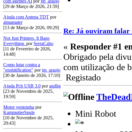
com agentes AI
por
jm_araujo
[29 de Março de 2026, 21:59]
Ajuda com Antena TDT
por
almamater
[13 de Março de 2026, 09:29]
Re: Já ouviram fala
Not Just Printers. It Bans
Everything.
por
SerraCabo
«
Responder #1 e
[11 de Fevereiro de 2026,
14:48]
Obrigado pela divu
com utilização de 
Como lutar contra a
"enshitification"
por
jm_araujo
Registado
[30 de Janeiro de 2026, 17:10]
Ajuda Pcb USB 3.0
por
andlig
[23 de Novembro de 2025,
TheDead
19:59]
Motor ventoinha
por
Mini Robot
KammutierSpule
[10 de Novembro de 2025,
20:43]