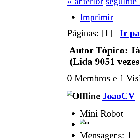
« anterior
seguinte 
Imprimir
Páginas: [
1
]
Ir p
Autor
Tópico: Já
(Lida 9051 vezes
0 Membros e 1 Visit
JoaoCV
Mini Robot
Mensagens: 1