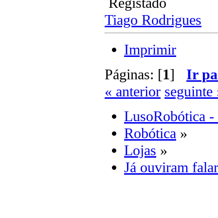
Registado
Tiago Rodrigues
Imprimir
Páginas: [
1
]
Ir pa
« anterior
seguinte 
LusoRobótica -
Robótica
»
Lojas
»
Já ouviram fal