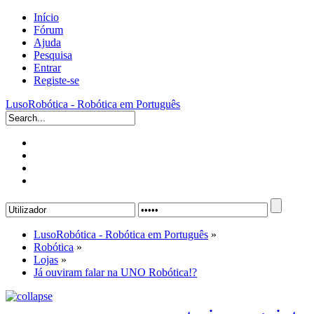
Início
Fórum
Ajuda
Pesquisa
Entrar
Registe-se
LusoRobótica - Robótica em Português
LusoRobótica - Robótica em Português
»
Robótica
»
Lojas
»
Já ouviram falar na UNO Robótica!?