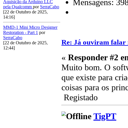
Mensagens: 39
Aquisição da Arduino LLC
pela Qualcomm
por
SerraCabo
[22 de Outubro de 2025,
14:16]
MMD-1 Mini Micro Designer
Restoration - Part 1
por
SerraCabo
Re: Já ouviram fala
[22 de Outubro de 2025,
12:44]
«
Responder #2 e
Muito bom. O soft
que existe para cri
coisas para os princ
Registado
TigPT