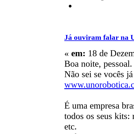
Já ouviram falar na
«
em:
18 de Dezemb
Boa noite, pessoal.
Não sei se vocês j
www.unorobotica.
É uma empresa bras
todos os seus kits: 
etc.