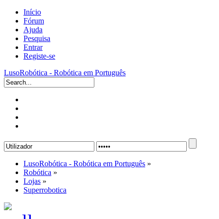
Início
Fórum
Ajuda
Pesquisa
Entrar
Registe-se
LusoRobótica - Robótica em Português
LusoRobótica - Robótica em Português
»
Robótica
»
Lojas
»
Superrobotica