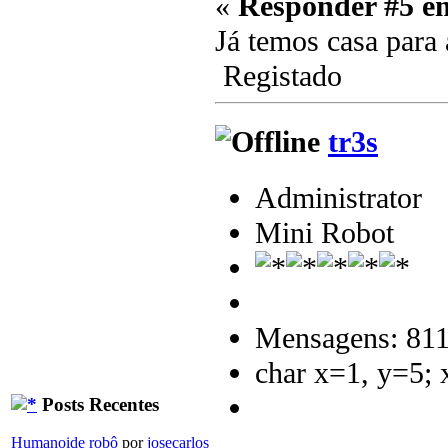
«
Responder #5 e
Já temos casa para 
Registado
tr3s
Administrator
Mini Robot
Mensagens: 81
char x=1, y=5;
Posts Recentes
Humanoide robô
por
josecarlos