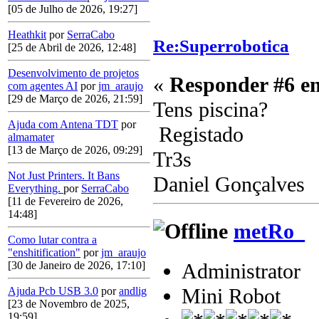
[05 de Julho de 2026, 19:27]
Heathkit
por
SerraCabo
Re:Superrobotica
[25 de Abril de 2026, 12:48]
Desenvolvimento de projetos
«
Responder #6 e
com agentes AI
por
jm_araujo
[29 de Março de 2026, 21:59]
Tens piscina?
Ajuda com Antena TDT
por
Registado
almamater
[13 de Março de 2026, 09:29]
Tr3s
Not Just Printers. It Bans
Daniel Gonçalves
Everything.
por
SerraCabo
[11 de Fevereiro de 2026,
14:48]
metRo_
Como lutar contra a
"enshitification"
por
jm_araujo
Administrator
[30 de Janeiro de 2026, 17:10]
Mini Robot
Ajuda Pcb USB 3.0
por
andlig
[23 de Novembro de 2025,
19:59]