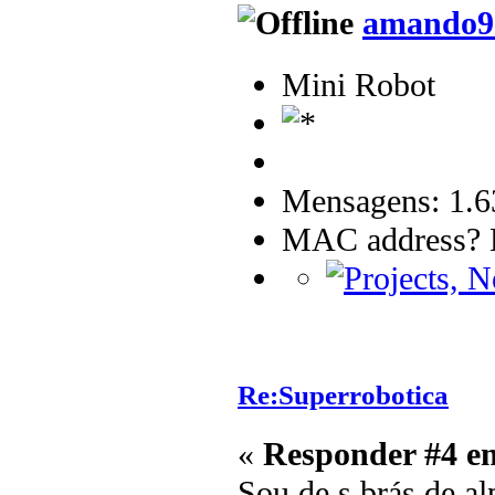
amando9
Mini Robot
Mensagens: 1.6
MAC address? B
Re:Superrobotica
«
Responder #4 e
Sou de s.brás de al