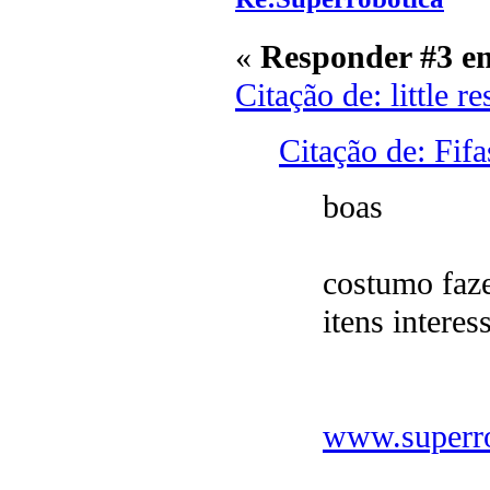
«
Responder #3 e
Citação de: little 
Citação de: Fif
boas
costumo faze
itens interes
www.superr