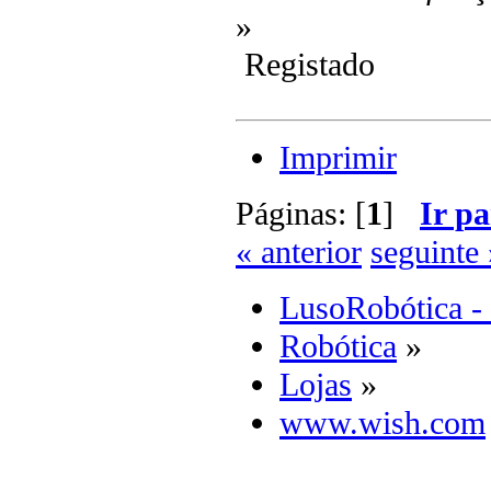
»
Registado
Imprimir
Páginas: [
1
]
Ir pa
« anterior
seguinte 
LusoRobótica -
Robótica
»
Lojas
»
www.wish.com