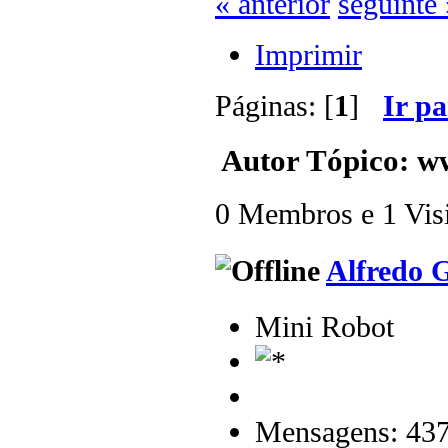
« anterior
seguinte 
Imprimir
Páginas: [
1
]
Ir p
Autor
Tópico: ww
0 Membros e 1 Visit
Alfredo 
Mini Robot
Mensagens: 43