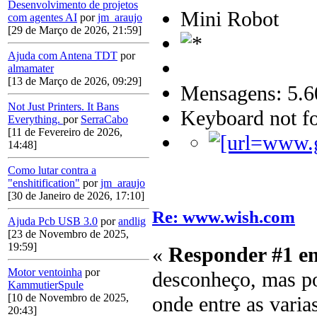
Desenvolvimento de projetos
Mini Robot
com agentes AI
por
jm_araujo
[29 de Março de 2026, 21:59]
Ajuda com Antena TDT
por
almamater
[13 de Março de 2026, 09:29]
Mensagens: 5.6
Not Just Printers. It Bans
Keyboard not fo
Everything.
por
SerraCabo
[11 de Fevereiro de 2026,
14:48]
Como lutar contra a
"enshitification"
por
jm_araujo
[30 de Janeiro de 2026, 17:10]
Re: www.wish.com
Ajuda Pcb USB 3.0
por
andlig
[23 de Novembro de 2025,
19:59]
«
Responder #1 e
Motor ventoinha
por
desconheço, mas po
KammutierSpule
[10 de Novembro de 2025,
onde entre as varia
20:43]