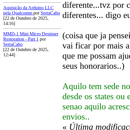
diferente...tvz por
Aquisição da Arduino LLC
diferentes... digo eu
pela Qualcomm
por
SerraCabo
[22 de Outubro de 2025,
14:16]
(coisa que ja pense
MMD-1 Mini Micro Designer
Restoration - Part 1
por
vai ficar por mais 
SerraCabo
[22 de Outubro de 2025,
que me possam ajud
12:44]
seus honorarios..)
Aquilo tem sede nos
desde os states ou
senao aquilo acres
envios..
«
Última modifica