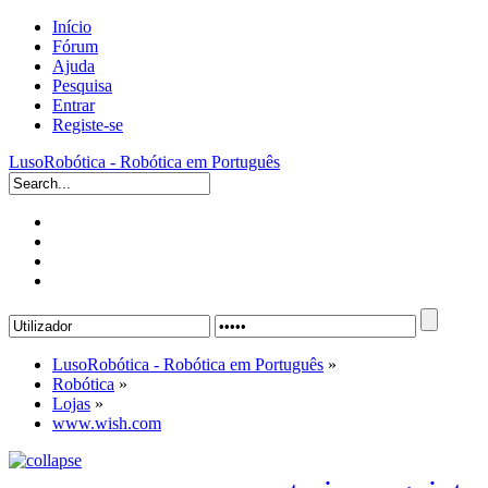
Início
Fórum
Ajuda
Pesquisa
Entrar
Registe-se
LusoRobótica - Robótica em Português
LusoRobótica - Robótica em Português
»
Robótica
»
Lojas
»
www.wish.com