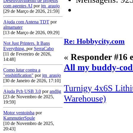
Desenvolvimento de projetos
com agentes AI
por
jm_araujo
[29 de Março de 2026, 21:59]
Ajuda com Antena TDT
por
almamater
[13 de Março de 2026, 09:29]
Re: Hobbycity.com
Not Just Printers. It Bans
Everything.
por
SerraCabo
[11 de Fevereiro de 2026,
«
Responder #16 
14:48]
All my buddy-cod
Como lutar contra a
"enshitification"
por
jm_araujo
[30 de Janeiro de 2026, 17:10]
Turnigy 4x6S Lith
Ajuda Pcb USB 3.0
por
andlig
Warehouse)
[23 de Novembro de 2025,
19:59]
Motor ventoinha
por
KammutierSpule
[10 de Novembro de 2025,
20:43]