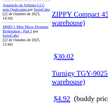
Aquisição da Arduino LLC
pela Qualcomm
por
SerraCabo
ZIPPY Compact 4
[22 de Outubro de 2025,
14:16]
warehouse)
MMD-1 Mini Micro Designer
Restoration - Part 1
por
SerraCabo
[22 de Outubro de 2025,
12:44]
$30.02
Turnigy TGY-9025
warehouse)
$4.92
(buddy pric