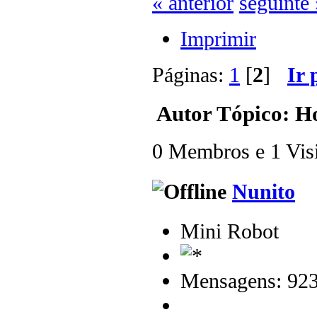
« anterior
seguinte 
Imprimir
Páginas:
1
[
2
]
Ir 
Autor
Tópico: Ho
0 Membros e 1 Visit
Nunito
Mini Robot
Mensagens: 92