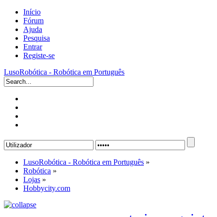
Início
Fórum
Ajuda
Pesquisa
Entrar
Registe-se
LusoRobótica - Robótica em Português
LusoRobótica - Robótica em Português
»
Robótica
»
Lojas
»
Hobbycity.com